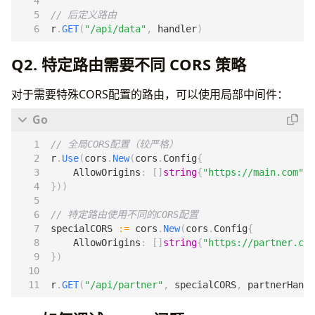
// 后定义路由
r
.
GET
(
"/api/data"
,
handler
)
Q2. 特定路由需要不同 CORS 策略
对于需要特殊CORS配置的路由，可以使用局部中间件：
// 全局CORS配置（较严格）
r
.
Use
(
cors
.
New
(
cors
.
Config
{
AllowOrigins
:
[]
string
{
"https://main.com"
},
}))
// 特定路由使用不同的CORS配置
specialCORS
:=
cors
.
New
(
cors
.
Config
{
AllowOrigins
:
[]
string
{
"https://partner.com
})
r
.
GET
(
"/api/partner"
,
specialCORS
,
partnerHandl