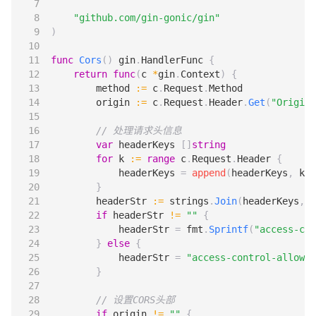
"github.com/gin-gonic/gin"
)
func
Cors
()
gin
.
HandlerFunc
{
return
func
(
c
*
gin
.
Context
)
{
method
:=
c
.
Request
.
Method
origin
:=
c
.
Request
.
Header
.
Get
(
"Origin"
// 处理请求头信息
var
headerKeys
[]
string
for
k
:=
range
c
.
Request
.
Header
{
headerKeys
=
append
(
headerKeys
,
k
)
}
headerStr
:=
strings
.
Join
(
headerKeys
,
"
if
headerStr
!=
""
{
headerStr
=
fmt
.
Sprintf
(
"access-con
}
else
{
headerStr
=
"access-control-allow-o
}
// 设置CORS头部
if
origin
!=
""
{