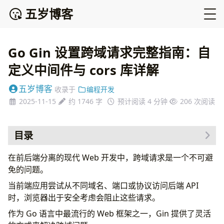
五岁博客
Go Gin 设置跨域请求完整指南：自
定义中间件与 cors 库详解
五岁博客
收录于
编程开发
2025-11-15
约 1746 字
预计阅读 4 分钟
206
次阅读
目录
一、什么是跨域请求？
在前后端分离的现代 Web 开发中，跨域请求是一个不可避
二、常见解决方法
免的问题。
方法一：自定义跨域中间件
当前端应用尝试从不同域名、端口或协议访问后端 API
方法二：使用 gin-contrib/cors 库
时，浏览器出于安全考虑会阻止这些请求。
三、安全配置
作为 Go 语言中最流行的 Web 框架之一，Gin 提供了灵活
常见问题