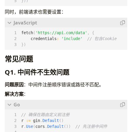
}))
同时，前端请求也需要设置：
fetch
(
'https://api.com/data'
,
{
credentials
:
'include'
})
常见问题
Q1. 中间件不生效问题
问题原因
：中间件注册顺序错误或路径不匹配。
解决方案
：
// 确保在路由定义前注册
r
:=
gin
.
Default
()
r
.
Use
(
cors
.
Default
())
// 先注册中间件