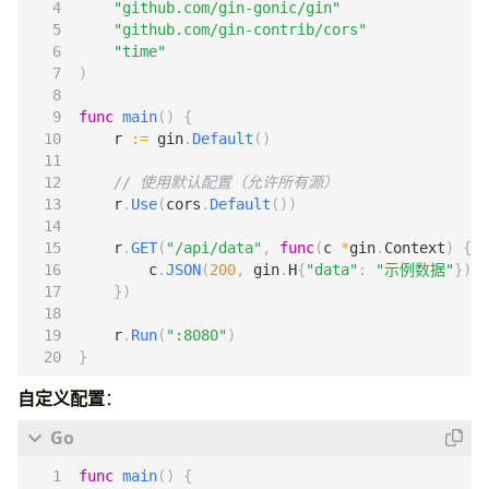
"github.com/gin-gonic/gin"
"github.com/gin-contrib/cors"
"time"
)
func
main
()
{
r
:=
gin
.
Default
()
// 使用默认配置（允许所有源）
r
.
Use
(
cors
.
Default
())
r
.
GET
(
"/api/data"
,
func
(
c
*
gin
.
Context
)
{
c
.
JSON
(
200
,
gin
.
H
{
"data"
:
"示例数据"
})
})
r
.
Run
(
":8080"
)
}
自定义配置
：
func
main
()
{