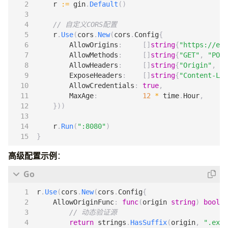
r
:=
gin
.
Default
()
// 自定义CORS配置
r
.
Use
(
cors
.
New
(
cors
.
Config
{
AllowOrigins
:
[]
string
{
"https://exa
AllowMethods
:
[]
string
{
"GET"
,
"POST
AllowHeaders
:
[]
string
{
"Origin"
,
"C
ExposeHeaders
:
[]
string
{
"Content-Len
AllowCredentials
:
true
,
MaxAge
:
12
*
time
.
Hour
,
}))
r
.
Run
(
":8080"
)
}
高级配置示例
：
r
.
Use
(
cors
.
New
(
cors
.
Config
{
AllowOriginFunc
:
func
(
origin
string
)
bool
{
// 动态验证源
return
strings
.
HasSuffix
(
origin
,
".exam