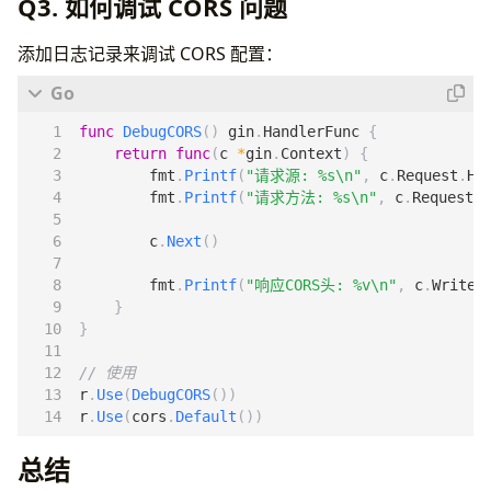
Q3. 如何调试 CORS 问题
添加日志记录来调试 CORS 配置：
func
DebugCORS
()
gin
.
HandlerFunc
{
return
func
(
c
*
gin
.
Context
)
{
fmt
.
Printf
(
"请求源: %s\n"
,
c
.
Request
.
He
fmt
.
Printf
(
"请求方法: %s\n"
,
c
.
Request
.
M
c
.
Next
()
fmt
.
Printf
(
"响应CORS头: %v\n"
,
c
.
Writer
}
}
// 使用
r
.
Use
(
DebugCORS
())
r
.
Use
(
cors
.
Default
())
总结