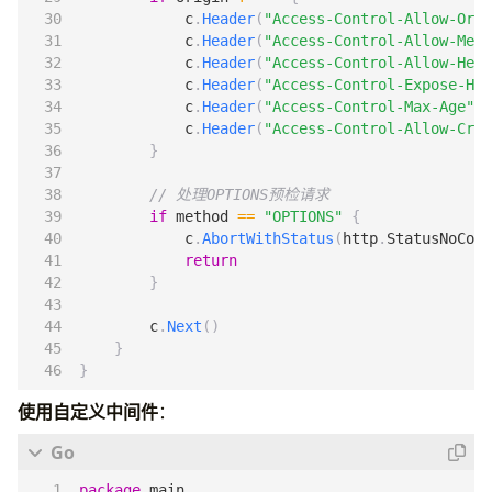
c
.
Header
(
"Access-Control-Allow-Orig
c
.
Header
(
"Access-Control-Allow-Meth
c
.
Header
(
"Access-Control-Allow-Head
c
.
Header
(
"Access-Control-Expose-Hea
c
.
Header
(
"Access-Control-Max-Age"
,
c
.
Header
(
"Access-Control-Allow-Cred
}
// 处理OPTIONS预检请求
if
method
==
"OPTIONS"
{
c
.
AbortWithStatus
(
http
.
StatusNoCont
return
}
c
.
Next
()
}
}
使用自定义中间件
：
package
main