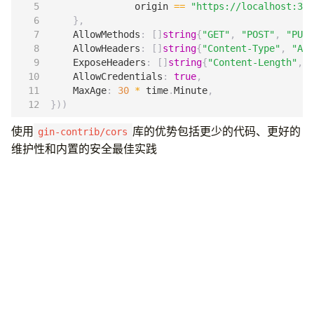
origin
==
"https://localhost:300
},
AllowMethods
:
[]
string
{
"GET"
,
"POST"
,
"PUT"
AllowHeaders
:
[]
string
{
"Content-Type"
,
"Aut
ExposeHeaders
:
[]
string
{
"Content-Length"
,
"
AllowCredentials
:
true
,
MaxAge
:
30
*
time
.
Minute
,
}))
使用
库的优势包括更少的代码、更好的
gin-contrib/cors
维护性和内置的安全最佳实践