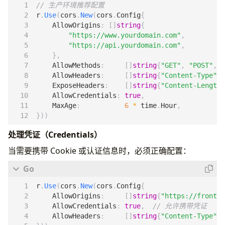
// 生产环境推荐配置
r
.
Use
(
cors
.
New
(
cors
.
Config
{
AllowOrigins
:
[]
string
{
"https://www.yourdomain.com"
,
"https://api.yourdomain.com"
,
},
AllowMethods
:
[]
string
{
"GET"
,
"POST"
,
"
AllowHeaders
:
[]
string
{
"Content-Type"
,
ExposeHeaders
:
[]
string
{
"Content-Length"
AllowCredentials
:
true
,
MaxAge
:
6
*
time
.
Hour
,
}))
处理凭证（Credentials）
当需要携带 Cookie 或认证信息时，必须正确配置：
r
.
Use
(
cors
.
New
(
cors
.
Config
{
AllowOrigins
:
[]
string
{
"https://fronten
AllowCredentials
:
true
,
// 允许携带凭证
AllowHeaders
:
[]
string
{
"Content-Type"
,