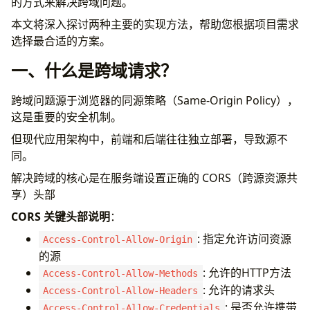
的方式来解决跨域问题。
Q1. 中间件不生效问题
Q2. 特定路由需要不同 CORS 策略
本文将深入探讨两种主要的实现方法，帮助您根据项目需求
Q3. 如何调试 CORS 问题
选择最合适的方案。
总结
一、什么是跨域请求？
跨域问题源于浏览器的同源策略（Same-Origin Policy），
这是重要的安全机制。
但现代应用架构中，前端和后端往往独立部署，导致源不
同。
解决跨域的核心是在服务端设置正确的 CORS（跨源资源共
享）头部
CORS 关键头部说明
：
: 指定允许访问资源
Access-Control-Allow-Origin
的源
: 允许的HTTP方法
Access-Control-Allow-Methods
: 允许的请求头
Access-Control-Allow-Headers
: 是否允许携带
Access-Control-Allow-Credentials