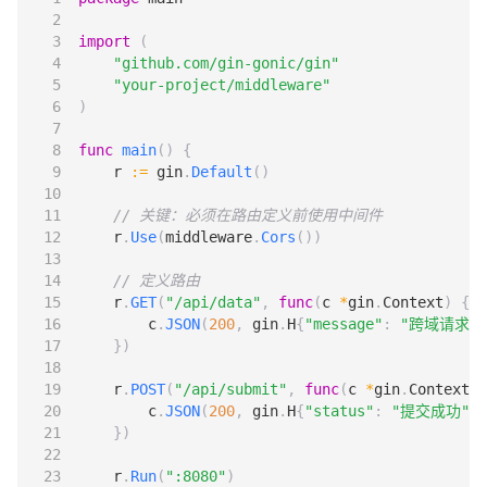
import
(
"github.com/gin-gonic/gin"
"your-project/middleware"
)
func
main
()
{
r
:=
gin
.
Default
()
// 关键：必须在路由定义前使用中间件
r
.
Use
(
middleware
.
Cors
())
// 定义路由
r
.
GET
(
"/api/data"
,
func
(
c
*
gin
.
Context
)
{
c
.
JSON
(
200
,
gin
.
H
{
"message"
:
"跨域请求成
})
r
.
POST
(
"/api/submit"
,
func
(
c
*
gin
.
Context
)
c
.
JSON
(
200
,
gin
.
H
{
"status"
:
"提交成功"
})
})
r
.
Run
(
":8080"
)