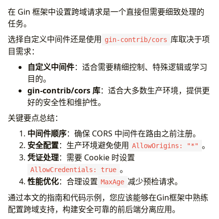
在 Gin 框架中设置跨域请求是一个直接但需要细致处理的
任务。
选择自定义中间件还是使用
库取决于项
gin-contrib/cors
目需求：
自定义中间件
：适合需要精细控制、特殊逻辑或学习
目的。
gin-contrib/cors 库
：适合大多数生产环境，提供更
好的安全性和维护性。
关键要点总结：
中间件顺序
：确保 CORS 中间件在路由之前注册。
安全配置
：生产环境避免使用
。
AllowOrigins: "*"
凭证处理
：需要 Cookie 时设置
。
AllowCredentials: true
性能优化
：合理设置
减少预检请求。
MaxAge
通过本文的指南和代码示例，您应该能够在Gin框架中熟练
配置跨域支持，构建安全可靠的前后端分离应用。