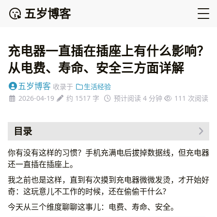
五岁博客
充电器一直插在插座上有什么影响？
从电费、寿命、安全三方面详解
五岁博客
收录于
生活经验
2026-04-19
约 1517 字
预计阅读 4 分钟
111
次阅读
目录
电费维度：待机功耗有多少
你有没有这样的习惯？手机充满电后拔掉数据线，但充电器
寿命维度：元件会加速老化吗
还一直插在插座上。
电容最脆弱
我之前也是这样，直到有次摸到充电器微微发烫，才开始好
变压器影响较小
奇：这玩意儿不工作的时候，还在偷偷干什么?
实际寿命对比
今天从三个维度聊聊这事儿：电费、寿命、安全。
安全维度：真的会起火吗