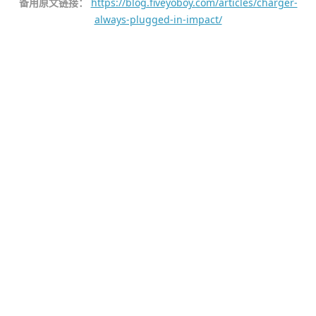
备用原文链接：
https://blog.fiveyoboy.com/articles/charger-
always-plugged-in-impact/