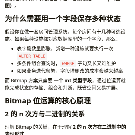
组合状态的存储
图）
。
状态的判断与检测
Go 语言完整实现
为什么需要用一个字段保存多种状态
Bitmap 状态设计的优势与局限
常见问题
假设你在做一套房间管理系统，每个房间有十几种可选设
总结
施。如果每种设施都对应数据库里的一个字段，那么：
表字段数量膨胀，新增一种设施就要执行一次
ALTER TABLE
多条件组合查询时，
子句又长又难维护
WHERE
如果业务迭代频繁，字段增删改的成本会越来越高
而 Bitmap 方案只需要
一个 int 类型字段
，通过位运算就
能完成状态的存储、组合和判断，既省空间又易扩展。
Bitmap 位运算的核心原理
2 的 n 次方与二进制的关系
理解 Bitmap 的关键，在于理解
2 的 n 次方在二进制中的
表现形式
。