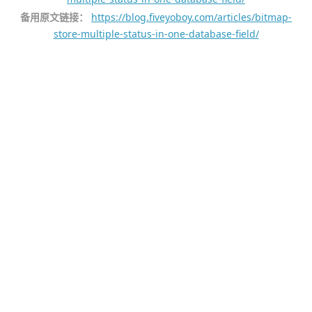
备用原文链接：
https://blog.fiveyoboy.com/articles/bitmap-
store-multiple-status-in-one-database-field/