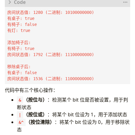
import
"fmt"
房间状态值: 1280 (二进制: 10100000000)

// 定义设施状态常量，每个状态占据独立的 bit 位
有桌子: true

const
(
有椅子: false

StatusDesk
=
1
<<
8
// 256，桌子
有灯: true

StatusChair
=
1
<<
9
// 512，椅子
StatusLight
=
1
<<
10
// 1024，灯
添加椅子后:

)
有椅子: true

房间状态值: 1792 (二进制: 11100000000)

// HasStatus 判断组合值中是否包含指定状态
func
HasStatus
(
combined
,
target
int
)
bool
{
移除桌子后:

return
combined
&
target
!=
0
有桌子: false

}
房间状态值: 1536 (二进制: 11000000000)
// AddStatus 向组合值中添加一个状态
代码中有三个核心操作：
func
AddStatus
(
combined
,
target
int
)
int
{
（按位与）
：检测某个 bit 位是否被设置，用于判
return
combined
|
target
&
}
断状态
（按位或）
：将某个 bit 位设为 1，用于添加状态
|
// RemoveStatus 从组合值中移除一个状态
（按位清除）
：将某个 bit 位设为 0，用于移除状
&^
func
RemoveStatus
(
combined
,
target
int
)
int
{
态
return
combined
&^
target