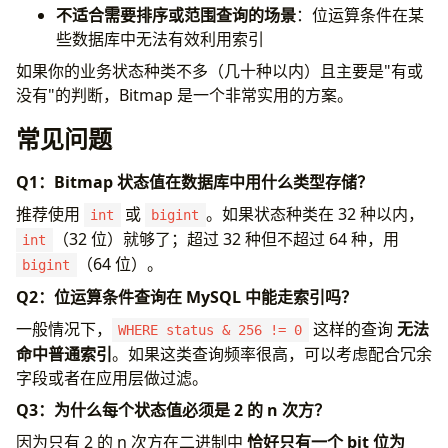
fmt
.
Printf
(
"房间状态值: %d (二进制: %b)\n"
,
r
不适合需要排序或范围查询的场景
：位运算条件在某
}
些数据库中无法有效利用索引
如果你的业务状态种类不多（几十种以内）且主要是"有或
没有"的判断，Bitmap 是一个非常实用的方案。
常见问题
Q1：Bitmap 状态值在数据库中用什么类型存储？
推荐使用
或
。如果状态种类在 32 种以内，
int
bigint
（32 位）就够了；超过 32 种但不超过 64 种，用
int
（64 位）。
bigint
Q2：位运算条件查询在 MySQL 中能走索引吗？
一般情况下，
这样的查询
无法
WHERE status & 256 != 0
命中普通索引
。如果这类查询频率很高，可以考虑配合冗余
字段或者在应用层做过滤。
Q3：为什么每个状态值必须是 2 的 n 次方？
因为只有 2 的 n 次方在二进制中
恰好只有一个 bit 位为