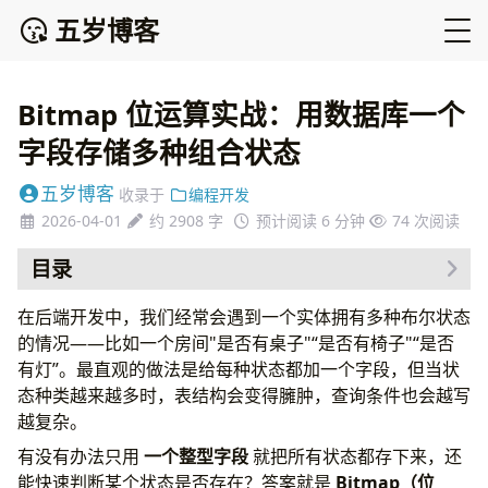
五岁博客
Bitmap 位运算实战：用数据库一个
字段存储多种组合状态
五岁博客
收录于
编程开发
2026-04-01
约 2908 字
预计阅读 6 分钟
74
次阅读
目录
为什么需要用一个字段保存多种状态
在后端开发中，我们经常会遇到一个实体拥有多种布尔状态
Bitmap 位运算的核心原理
的情况——比如一个房间"是否有桌子"“是否有椅子"“是否
2 的 n 次方与二进制的关系
有灯”。最直观的做法是给每种状态都加一个字段，但当状
按位与运算如何判断状态
态种类越来越多时，表结构会变得臃肿，查询条件也会越写
按位或运算如何组合状态
越复杂。
业务场景举例：房间设施管理
有没有办法只用
一个整型字段
就把所有状态都存下来，还
定义状态常量
能快速判断某个状态是否存在？答案就是
Bitmap（位