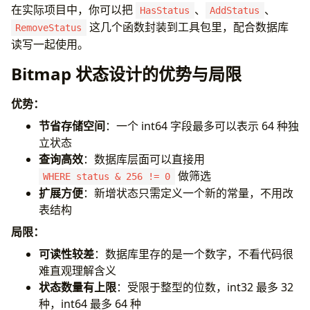
}
在实际项目中，你可以把
、
、
HasStatus
AddStatus
这几个函数封装到工具包里，配合数据库
RemoveStatus
func
main
()
{
// 房间初始状态：有桌子和灯
读写一起使用。
room
:=
AddStatus
(
0
,
StatusDesk
)
Bitmap 状态设计的优势与局限
room
=
AddStatus
(
room
,
StatusLight
)
fmt
.
Printf
(
"房间状态值: %d (二进制: %b)\n"
,
r
优势：
// 判断各设施是否存在
节省存储空间
：一个 int64 字段最多可以表示 64 种独
fmt
.
Println
(
"有桌子:"
,
HasStatus
(
room
,
Stat
fmt
.
Println
(
"有椅子:"
,
HasStatus
(
room
,
Stat
立状态
fmt
.
Println
(
"有灯:"
,
HasStatus
(
room
,
Status
查询高效
：数据库层面可以直接用
做筛选
WHERE status & 256 != 0
// 添加椅子
扩展方便
：新增状态只需定义一个新的常量，不用改
room
=
AddStatus
(
room
,
StatusChair
)
fmt
.
Println
(
"\n添加椅子后:"
)
表结构
fmt
.
Println
(
"有椅子:"
,
HasStatus
(
room
,
Stat
局限：
fmt
.
Printf
(
"房间状态值: %d (二进制: %b)\n"
,
r
可读性较差
：数据库里存的是一个数字，不看代码很
// 移除桌子
难直观理解含义
room
=
RemoveStatus
(
room
,
StatusDesk
)
状态数量有上限
：受限于整型的位数，int32 最多 32
fmt
.
Println
(
"\n移除桌子后:"
)
种，int64 最多 64 种
fmt
.
Println
(
"有桌子:"
,
HasStatus
(
room
,
Stat