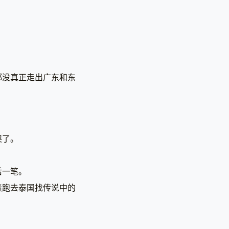
都没真正走出广东和东
哭了。
后一笔。
债跑去泰国找传说中的