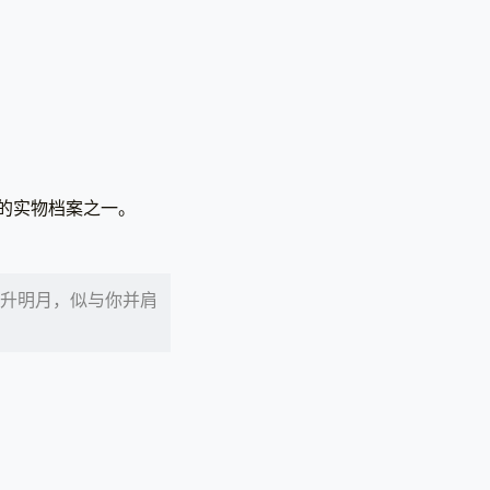
。
要的实物档案之一。
上升明月，似与你并肩