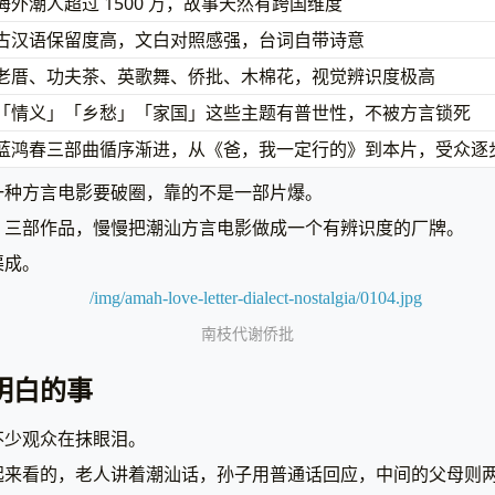
海外潮人超过 1500 万，故事天然有跨国维度
古汉语保留度高，文白对照感强，台词自带诗意
老厝、功夫茶、英歌舞、侨批、木棉花，视觉辨识度极高
「情义」「乡愁」「家国」这些主题有普世性，不被方言锁死
蓝鸿春三部曲循序渐进，从《爸，我一定行的》到本片，受众逐
一种方言电影要破圈，靠的不是一部片爆。
，三部作品，慢慢把潮汕方言电影做成一个有辨识度的厂牌。
渠成。
南枝代谢侨批
明白的事
不少观众在抹眼泪。
起来看的，老人讲着潮汕话，孙子用普通话回应，中间的父母则