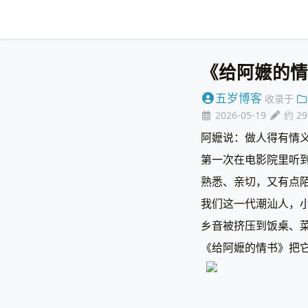
《给阿嬷的情
五岁博客
收录于
2026-05-19
约 2
阿嬷说：做人得有情
第一次在电影院里听
熟悉、亲切，又有点
我们这一代潮汕人，
乡音被挤压到饭桌、
《给阿嬷的情书》把