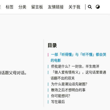
章
标签
分类
留言板
友情链接
关于我
目录
一部「听得懂」与「听不懂」都会哭
的电影
侨批是什么？一封信，半生南洋
「做人爱有情有义」，这句话里普通
通话跟父母对话。
话翻不出的双关
为什么是潮汕话先破圈？
散场之后才想明白的事
你可能想问？
写在最后