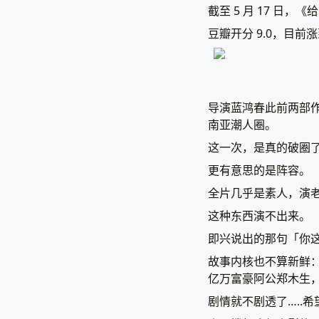
截至 5 月 17 日，
豆瓣开分 9.0，目前
导演蓝鸿春此前两部
南亚潮人圈。
这一次，是真的破圈
更有意思的是阵容。
全片几乎是素人，演
这种东西演不出来。
即兴说出的那句「你
故事内核也不算新鲜
亿万富豪阿公郑木生
剧情就不剧透了…..