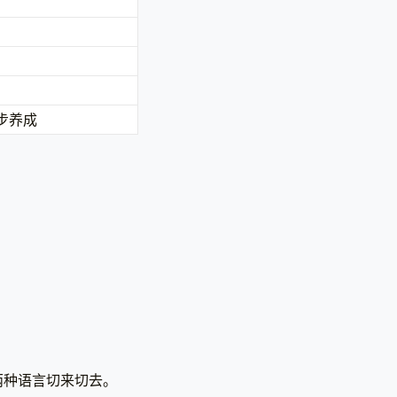
步养成
两种语言切来切去。