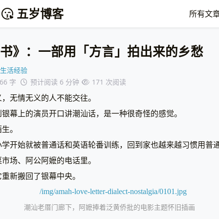
五岁博客
所有文
书》：一部用「方言」拍出来的乡愁
生活经验
966 字
预计阅读 6 分钟
171
次阅读
义，无情无义的人不能交往。
到银幕上的演员开口讲潮汕话，是一种很奇怪的感觉。
陌生。
小学开始就被普通话和英语轮番训练，回到家也越来越习惯用普
菜市场、阿公阿嬷的电话里。
它重新搬回了银幕中央。
潮汕老厝门廊下，阿嬷捧着泛黄侨批的电影主题怀旧插画