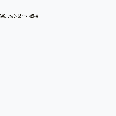
。
者新加坡的某个小阁楼