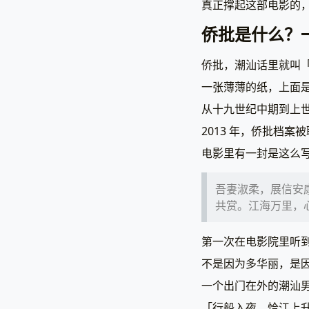
真正撑起这部电影的
侨批是什么？
侨批，潮汕话里就叫「
一张薄薄的纸，上面
从十九世纪中期到上
2013 年，侨批档
电影里有一封是这么
吾妻淑柔，展信安
共赏。江海万里，
第一次在电影院里听
不是因为多华丽，是
一个出门在外的潮汕
「行船入夜，恰江上