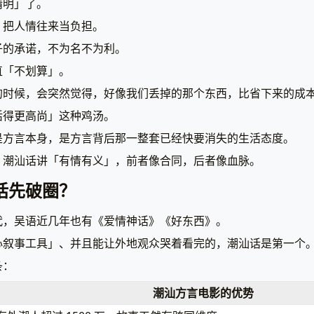
精明」了。
、把人情往来当负担。
子的承诺，不为名不为利。
直「不划算」。
的时候，会突然觉得，好像我们丢掉的那个东西，比省下来的成
活得更高尚」这种鸡汤。
是方言本身，是方言背后那一整套已经快要消失的生活态度。
，潮汕话讲「有情有义」，前者像合同，后者像血脉。
话先破圈？
代，吴语近几年也有《爱情神话》《好东西》。
心叙事工具」、并且能让外地观众哭着看完的，潮汕话是第一个
条：
潮汕方言电影的优势