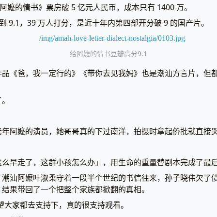
《给阿嬷的情书》票房破 5 亿元人民币，成本只有 1400 万。
涨到 9.1，39 万人打分，是近十年内第四部开分破 9 的国产片。
给阿嬷的情书豆瓣高分9.1
作品《爸，我一定行的》《带你去见我妈》也是潮汕方言片，但
了。
老年阿嬷的演员，她哥哥真的下过南洋，拍摄时拿起侨批就直接
这么早走了，这群小孩怎么办」，用生命的重量替剧本完成了最
：潮汕阿嬷叶淑柔守着一段半个世纪的书信往来，孙子晓伟欠了
，结果带回了一个把整个家族都掀翻的真相。
希望大家都去支持下，真的很支持观看。