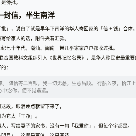
，是侨批。
一封信，半生南洋
批」，说白了就是早年下南洋的华人寄回家的「信 + 钱」合体
是写给家人的话，附件夹着汇款。
世纪七十年代，潮汕、闽南一带几乎家家户户都收过批。
案被联合国教科文组织列入《世界记忆名录》，是华人移民史最重
写的：
康。 随信寄二百银，我一切无恙，生意昌顺。 行船入夜，恰江
心中念你，便不觉遥远。
到这段，眼泪差点就留下来了，
因为它太「干净」。
男人，写给妻子的家书，没有一句「我爱你」，但每个字都是。
升明月」，这哪是写信，这是写诗。