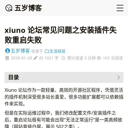
五岁博客
xiuno 论坛常见问题之安装插件失
败重启失败
五岁博客
收录于
生活经验
2026-01-28
约 1021 字
预计阅读 3 分钟
103
次阅读
目录
原因分析
Xiuno 论坛作为一款轻量、高效的开源社区程序，凭借灵活
解决方法
的插件机制深受很多站长喜爱，很多功能扩展都可以依赖插
总结
件来实现。
但是在实际运维过程中，我们修改配置文件/安装插件之
后，重启论坛极有可能会出现“无法正常运行”是一类高频故
障（网站直接白屏，展示 502之类）。