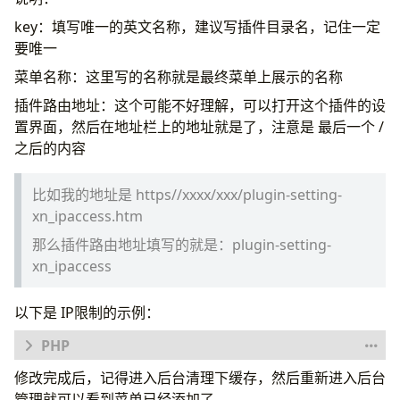
key：填写唯一的英文名称，建议写插件目录名，记住一定
$notice_menu
=
array
(
要唯一
'key'
=>
array
(
'url'
=>
url
(
'插件路由地址'
),
菜单名称：这里写的名称就是最终菜单上展示的名称
'text'
=>
'菜单名称'
,
插件路由地址：这个可能不好理解，可以打开这个插件的设
'icon'
=>
'icon-arrow-up'
,
'tab'
=>
array
(
置界面，然后在地址栏上的地址就是了，注意是 最后一个 /
'list'
=>
array
(
'url'
=>
url
(
'插件
之后的内容
),
),
比如我的地址是 https//xxxx/xxx/plugin-setting-
);
xn_ipaccess.htm
$menu
+=
$notice_menu
;
那么插件路由地址填写的就是：plugin-setting-
xn_ipaccess
?>
以下是 IP限制的示例：
修改完成后，记得进入后台清理下缓存，然后重新进入后台
<?
php
exit
;
管理就可以看到菜单已经添加了