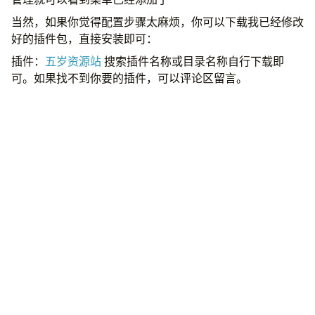
$notice_menu
=
array
(
当然，如果你觉得配置步骤太麻烦，你可以下载我已经修改
'ttip'
=>
array
(
好的插件包，直接安装即可：
'url'
=>
url
(
'plugin-setting-xn_ipaccess'
'text'
=>
'IP 限制'
,
插件：
五岁资源站
搜索插件名称或目录名称自行下载即
'icon'
=>
'icon-arrow-up'
,
可。如果找不到你要的插件，可以评论区留言。
'tab'
=>
array
(
'list'
=>
array
(
'url'
=>
url
(
'plugin-se
),
),
);
$menu
+=
$notice_menu
;
?>