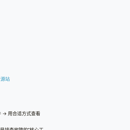
资源站
件 → 用合适方式查看
是排查故障的“核心工