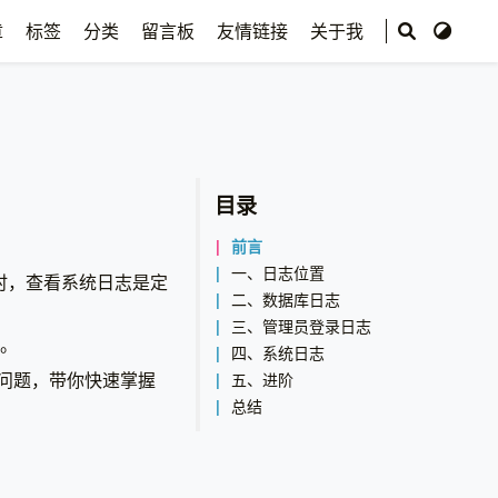
章
标签
分类
留言板
友情链接
关于我
目录
前言
一、日志位置
题时，查看系统日志是定
二、数据库日志
三、管理员登录日志
息。
四、系统日志
些问题，带你快速掌握
五、进阶
总结