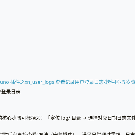
iuno 插件之xn_user_logs 查看记录用户登录日志-软件区-五岁
户登录日志
志的核心步骤可概括为：「定位 log/ 目录 → 选择对应日期日志文
。
握“后台直接查看”方法（安装插件），满足日常调试需求。日志