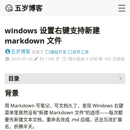
五岁博客
windows 设置右键支持新建
markdown 文件
五岁博客
收录于
编程开发
软件工具
2025-05-30
约 1166 字
预计阅读 3 分钟
432
次阅读
目录
背景
背景
简介
方式一、工具辅助
用 Markdown 写笔记、写文档久了，发现 Windows 右键
方式二、注册表手动修改
菜单里居然没有“新建 Markdown 文件”的选项——每次都
（一）快捷键 win+r 打开注册表
要先新建文本文档，重命名改成 .md 后缀，还总忘改扩展
（二）、新建 .md 项
名，折腾半天。