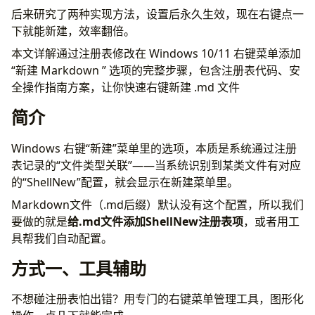
（三）、新建项 ShellNew 的字符串
后来研究了两种实现方法，设置后永久生效，现在右键点一
（四）、新建字符串值
下就能新建，效率翻倍。
验证
本文详解通过注册表修改在 Windows 10/11 右键菜单添加
常见问题
“新建 Markdown ” 选项的完整步骤，包含注册表代码、安
Q1、添加后右键“新建”菜单里没有显示Markdown文
全操作指南方案，让你快速右键新建 .md 文件
件？
Q2、
新建的.md文件双击打不开，提示“选择打开方
简介
式”？
Q3：想删除右键菜单里的Markdown选项，怎么操
Windows 右键“新建”菜单里的选项，本质是系统通过注册
作？
表记录的“文件类型关联”——当系统识别到某类文件有对应
总结
的“ShellNew”配置，就会显示在新建菜单里。
Markdown文件（.md后缀）默认没有这个配置，所以我们
要做的就是
给.md文件添加ShellNew注册表项
，或者用工
具帮我们自动配置。
方式一、工具辅助
不想碰注册表怕出错？用专门的右键菜单管理工具，图形化