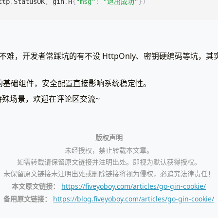
ttp
.
StatusOK
,
gin
.
H
{
"msg"
:
"退出成功"
})
kie 不难，开发者常踩坑的有不设 HttpOnly、密钥硬编码等坑
b 开发的基础组件，安全配置直接影响系统稳定性。
特殊场景，欢迎在评论区交流~
版权声明
未经授权，禁止转载本文章。
如需转载请保留原文链接并注明出处。即视为默认获得授权。
未保留原文链接未注明出处或删除链接将视为侵权，必追究法律责任！
本文原文链接：
https://fiveyoboy.com/articles/go-gin-cookie/
备用原文链接：
https://blog.fiveyoboy.com/articles/go-gin-cookie/