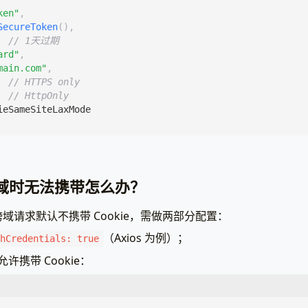
ken"
,
SecureToken
(),
// 1天过期
ard"
,
main.com"
,
// HTTPS only
// HttpOnly
ieSameSiteLaxMode
e 跨域时无法携带怎么办？
域请求默认不携带 Cookie，需做两部分配置：
（Axios 为例）；
hCredentials: true
许携带 Cookie：