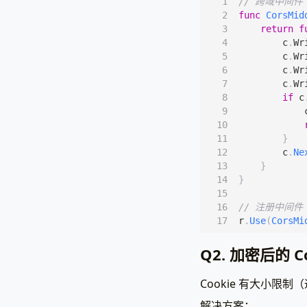
// 跨域中间件
func
CorsMid
return
f
c
.
Wr
c
.
Wr
c
.
Wr
c
.
Wr
if
c
}
c
.
Ne
}
}
// 注册中间件
r
.
Use
(
CorsMi
Q2. 加密后的 
Cookie 有大小限
解决方案：