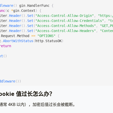
dleware
()
gin
.
HandlerFunc
{
unc
(
c
*
gin
.
Context
)
{
iter
.
Header
().
Set
(
"Access-Control-Allow-Origin"
,
"https:
iter
.
Header
().
Set
(
"Access-Control-Allow-Credentials"
,
"t
iter
.
Header
().
Set
(
"Access-Control-Allow-Methods"
,
"GET,P
iter
.
Header
().
Set
(
"Access-Control-Allow-Headers"
,
"Conte
.
Request
.
Method
==
"OPTIONS"
{
c
.
AbortWithStatus
(
http
.
StatusOK
)
return
xt
()
ddleware
())
Cookie 值过长怎么办？
制（通常 4KB 以内），加密后值过长会被截断。