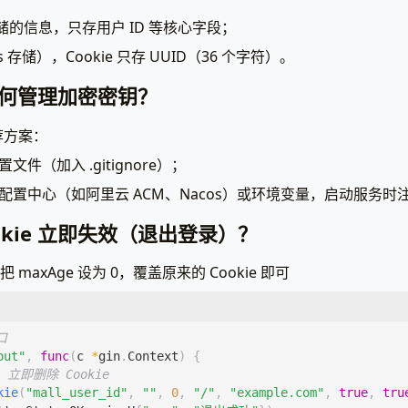
中存储的信息，只存用户 ID 等核心字段；
s 存储），Cookie 只存 UUID（36 个字符）。
如何管理加密密钥？
荐方案：
件（加入 .gitignore）；
配置中心（如阿里云 ACM、Nacos）或环境变量，启动服务时
ookie 立即失效（退出登录）？
把 maxAge 设为 0，覆盖原来的 Cookie 即可
口
out"
,
func
(
c
*
gin
.
Context
)
{
0 立即删除 Cookie
kie
(
"mall_user_id"
,
""
,
0
,
"/"
,
"example.com"
,
true
,
tru