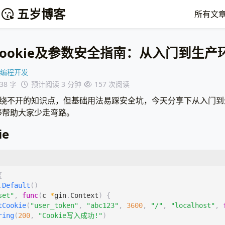
五岁博客
所有文
置Cookie及参数安全指南：从入门到生
编程开发
238 字
预计阅读 3 分钟
157
次阅读
n 开发中绕不开的知识点，但基础用法易踩安全坑，今天分享下从入
够帮助大家少走弯路。
ie
{
.
Default
()
set"
,
func
(
c
*
gin
.
Context
)
{
tCookie
(
"user_token"
,
"abc123"
,
3600
,
"/"
,
"localhost"
,
ring
(
200
,
"Cookie写入成功!"
)