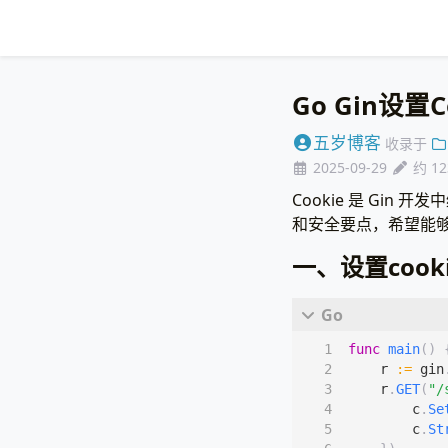
Go Gin设
五岁博客
收录于
2025-09-29
约 1
Cookie 是 Gi
和安全要点，希望能
一、设置cook
func
main
()
r
:=
gin
r
.
GET
(
"/
c
.
Se
c
.
St