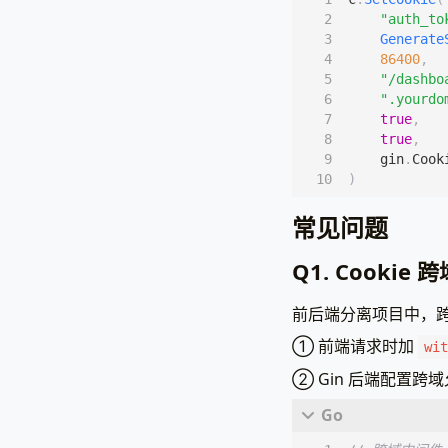
"auth_to
Generate
86400
,
"/dashbo
".yourdo
true
,
true
,
gin
.
Cook
)
常见问题
Q1. Cooki
前后端分离项目中，跨
① 前端请求时加
wit
② Gin 后端配置跨域允