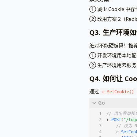
① 减少 Cookie 
② 改用方案 2（Redi
Q3. 生产环境
绝对不能硬编码！推
① 开发环境用本地配置文
② 生产环境用云服务
Q4. 如何让 C
通过
c.SetCookie()
// 退出登录接
r
.
POST
(
"/log
// 设为 
c
.
SetCoo