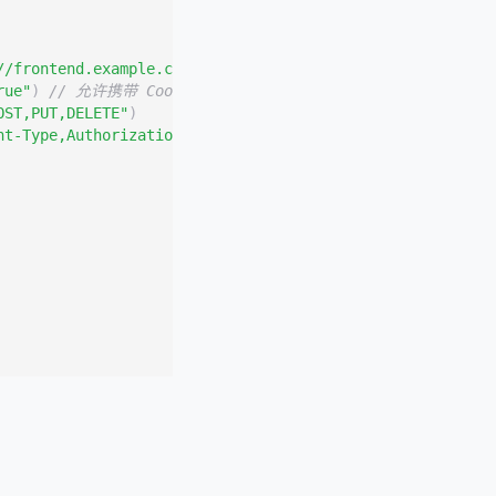
//frontend.example.com"
)
// 允许的前端域名，不能是 *
rue"
)
// 允许携带 Cookie
OST,PUT,DELETE"
)
nt-Type,Authorization"
)