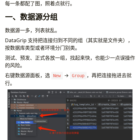
七、设置数据库只读状态
每一条都配了图，照着点就行。
八、批量修改 SQL 表别名
一、数据源分组
九、SQL 语句前的注释，是有用的
十、对比多个结果集
数据源一多，列表就乱。
十一、查看 SQL 执行耗时
十二、快速跳转到操作的表
DataGrip 支持把连接归到不同的组（其实就是文件夹），
十三、快速查看表结构
按数据库类型或者环境分门别类。
十四、数据导出与导入
测试、预发、正式各放一组，找起来快，也能少一点误操作
十五、修改表结构
的风险。
十六、全局搜索
右键数据源面板，选
→
，再把连接拖进去就
New
Group
常见问题 FAQ
行。
Q1. DataGrip 只能连 MySQL 吗？
Q2. 连上数据库后为什么看不到表？
Q3. 怎么防止在正式库误操作？
Q4. DataGrip 是收费的吗？
Q5. SQL 格式化快捷键是什么？
写在最后