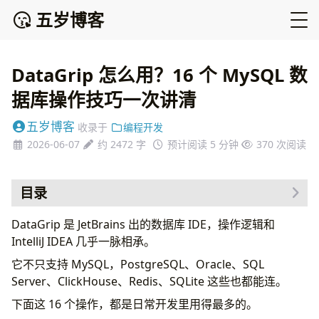
五岁博客
DataGrip 怎么用？16 个 MySQL 数
据库操作技巧一次讲清
五岁博客
收录于
编程开发
2026-06-07
约 2472 字
预计阅读 5 分钟
370
次阅读
目录
一、数据源分组
DataGrip 是 JetBrains 出的数据库 IDE，操作逻辑和
二、给数据源设置颜色
IntelliJ IDEA 几乎一脉相承。
三、表显示不全？打开过滤开关
它不只支持 MySQL，PostgreSQL、Oracle、SQL
四、搜索表
Server、ClickHouse、Redis、SQLite 这些也都能连。
五、常用快捷键（Mac）
下面这 16 个操作，都是日常开发里用得最多的。
六、查看 SQL 执行计划