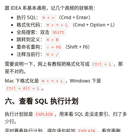
跟 IDEA 系基本通用，记几个高频的就够用：
执行 SQL：
（Cmd + Enter）
⌘ + ↩
格式化代码：
（Cmd + Option + L）
⌘ + ⌥ + L
全局搜索：双击
Shift
跳转到定义：
⌘ + B
重命名重构：
（Shift + F6）
⇧ + F6
注释当前行：
⌘ + /
需要说明一下，网上有教程把格式化写成
，那
Ctrl + L
是不对的。
Mac 下格式化是
，Windows 下是
⌘ + ⌥ + L
。
Ctrl + Alt + L
六、查看 SQL 执行计划
执行计划就是
，用来看 SQL 走没走索引、扫了多
EXPLAIN
少行。
平时要看执行计划，得在语句前加
，看完再删
EXPLAIN