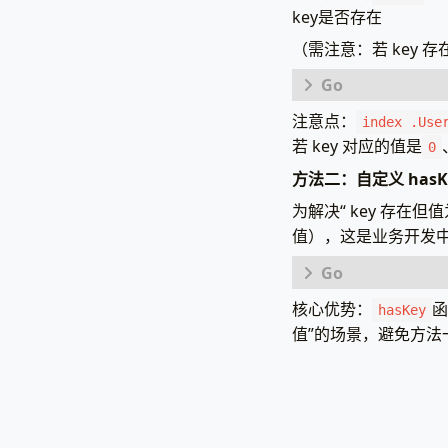
}
key是否存在
（需注意：若 key
// 2.
tpl
,
err
{{/*
注意点：
package
main
index .Use
{{
if
若 key 对应的值是
0
import
(
{{
el
方法二：自定义 has
"html/te
          
"net/htt
为解决“ key 存在
{{
en
)
值），这是业务开发
type
PageDat
{{/*
UserInfo
{{
if
}
核心优势：
函
package
main
hasKey
值”的场景，避免方法
{{
el
func
main
()
import
(
// 初始化
"html/te
{{
el
data
:=
"net/htt
          
User
)
{{
en
    `
)
// 自定义has