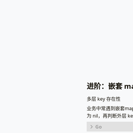
if
err
!
},
// 参数：map
pani
}
func
hasKey
(
}
// 类型断
// 解析模
mMap
,
ok
// 3. 
tpl
,
err
if
!
ok
{
http
.
Han
retu
err
{{/
}
if
e
{{
if
// 判断k
           
_
,
exist
}
{{
el
return
e
})
}
http
.
Lis
{{
en
}
type
PageDat
{{/
UserInfo
进阶：嵌套 m
{{/
}
{{
wi
多层 key 存在性
           
func
main
()
{{
el
data
:=
业务中常遇到嵌套ma
User
为 nil，再判断外层 
{{
en
{{/