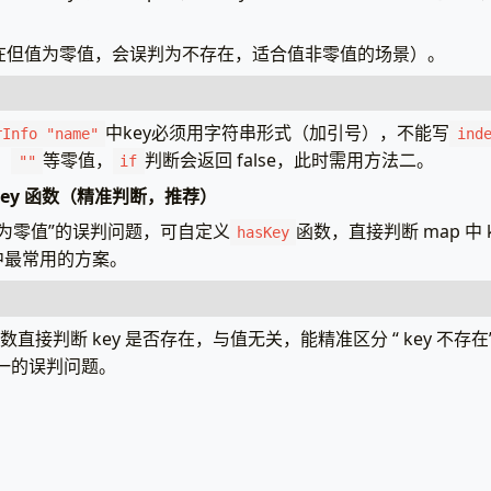
 存在但值为零值，会误判为不存在，适合值非零值的场景）。
 解析模板（这里用字符串模板，实际可换为文件模板）
:=
template
.
New
(
"mapCheck"
).
Parse
(
 判断Config是否为nil：用eq .Config nil */}}
中key必须用字符串形式（加引号），不能写
rInfo "name"
ind
eq
.Config
nil
}}
、
等零值，
判断会返回 false，此时需用方法二。
""
if
se
}}
Key 函数（精准判断，推荐）
mplate"
  <p>用户配置：名称=
{{
.Config.name
}}
p"
但值为零值”的误判问题，可自定义
函数，直接判断 map 中
d
}}
hasKey
中最常用的方案。
a
struct
{
 DefaultConfig是已初始化的空map，eq .DefaultConfig nil 会返
map
[
string
]
interface
{}
// 存储用户信息，key可能不存在
eq
.DefaultConfig
nil
}}
数直接判断 key 是否存在，与值无关，能精准区分 “ key 不存在”
一的误判问题。
se
if
eq
(
len
.DefaultConfig
)
0
}}
{
数据：存在"name"和"age"，不存在"email"
mplate"
se
}}
PageData
{
p"
  <p>默认配置：
{{
.DefaultConfig
}}
Info
:
map
[
string
]
interface
{}{
d
}}
"name"
:
"张三"
,
"age"
:
25
,
Key函数：判断map中是否存在指定key