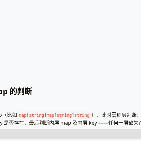
=
nil
{
接口、key接口；返回值：bool
c
(
err
)
m
interface
{},
key
interface
{})
bool
{
言：将m转为map[string]interface{}（根据实际map类型调整）
板：用index函数判断key是否存在
:=
m
.(
map
[
string
]
interface
{})
启动HTTP服务测试
:=
template
.
New
(
"keyCheck"
).
Parse
(
dleFunc
(
"/"
,
func
(
w
http
.
ResponseWriter
,
r
*
http
.
Request
rn
false
// 不是目标map类型，返回不存在
:=
tpl
.
Execute
(
w
,
data
)
* 1. 安全获取name：index .UserInfo "name" 获取值，存在则进入
rr
!=
nil
{
index
.UserInfo
"name"
}}
ey是否存在
http
.
Error
(
w
,
err
.
Error
(),
http
.
StatusInternalServerErro
 <p>姓名：
{{
index
.UserInfo
"name"
}}
s
:=
mMap
[
key
.(
string
)]
se
}}
xists
tenAndServe
(
":8080"
,
nil
)
d
}}
a
struct
{
* 2. 处理值为零值的场景（比如age=0）：先判断key存在性，再取值 */
map
[
string
]
interface
{}
ap 的判断
* 用with函数简化：获取到值后赋值给变量，不存在则不执行分支 */}}
th
index
.UserInfo
"age"
}}
 <p>年龄：
{{
.
}}
{
se
}}
PageData
{
p（比如
），此时需逐层判断：先
map[string]map[string]string
Info
:
map
[
string
]
interface
{}{
key 是否存在，最后判断内层 map 及内层 key ——任何一层
d
}}
"name"
:
"张三"
,
"age"
:
0
,
// 值为零值，但key存在
* 3. 直接判断不存在的key：不会报错，返回零值 */}}
"email"
:
""
,