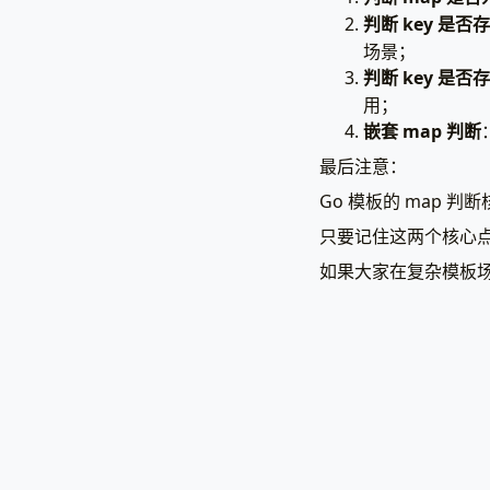
           
判断 key 是
场景；
判断 key 是
用；
嵌套 map 判断
           
最后注意：
Go 模板的 map 判断
只要记住这两个核心
如果大家在复杂模板场
{{
el