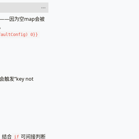
——因为空map会被
。
faultConfig) 0}}
会触发“key not
值，结合
可间接判断
if