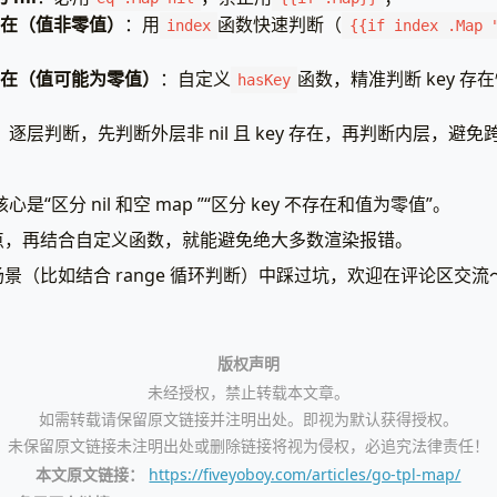
         <p>用户1001：姓名=
{{
index
$user1001
"name"
}}
否存在（值非零值）
：用
函数快速判断（
index
{{if index .Map 
{{/* 判断内层嵌套map addr是否存在 */}}
{{
if
hasKey
$user1001
"addr"
}}
否存在（值可能为零值）
：自定义
函数，精准判断 key 
hasKey
{{
$addr
:=
index
$user1001
"addr"
}}
{{
if
hasKey
$addr
"city"
}}
：逐层判断，先判断外层非 nil 且 key 存在，再判断内层，避
                 <p>用户1001城市：
{{
index
$addr
"city"
}}
{{
end
}}
{{
end
}}
{{
else
}}
核心是“区分 nil 和空 map ”“区分 key 不存在和值为零值”。
点，再结合自定义函数，就能避免绝大多数渲染报错。
{{
end
}}
{{
end
}}
景（比如结合 range 循环判断）中踩过坑，欢迎在评论区交流
{{/* 判断用户1002（内层map为nil） */}}
{{
if
hasKey
.UserMap
"1002"
}}
{{
$user1002
:=
index
.UserMap
"1002"
}}
版权声明
{{
if
eq
$user1002
nil
}}
未经授权，禁止转载本文章。
如需转载请保留原文链接并注明出处。即视为默认获得授权。
{{
end
}}
{{
end
}}
未保留原文链接未注明出处或删除链接将视为侵权，必追究法律责任！
se
}}
本文原文链接：
https://fiveyoboy.com/articles/go-tpl-map/