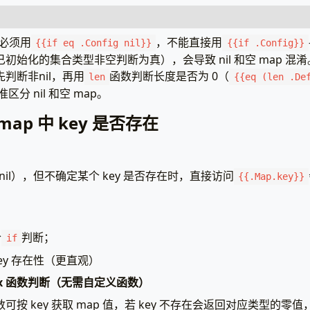
必须用
，不能直接用
{{if eq .Config nil}}
{{if .Config}}
已初始化的集合类型非空判断为真），会导致 nil 和空 map 混淆
先判断非nil，再用
函数判断长度是否为 0（
len
{{eq (len .De
mplate"
分 nil 和空 map。
p"
ap 中 key 是否存在
据结构
a
struct
{
nil的map（用户配置）
nil），但不确定某个 key 是否存在时，直接访问
{{.Map.key}}
ap
[
string
]
string
始化的空map（默认配置）
onfig
map
[
string
]
string
：
合
判断；
if
{
ey 存在性（更直观）
始化数据：Config为nil，DefaultConfig为空map
PageData
{
ex 函数判断（无需自定义函数）
ig
:
nil
,
// 未初始化，为nil
数可按 key 获取 map 值，若 key 不存在会返回对应类型的零
ultConfig
:
make
(
map
[
string
]
string
),
// 已初始化，空map