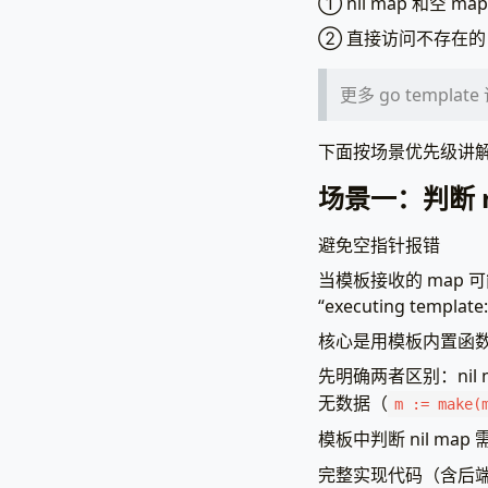
① nil map 和空 
② 直接访问不存在的 k
更多 go templa
下面按场景优先级讲
场景一：判断 m
避免空指针报错
当模板接收的 map 可
“executing template
核心是用模板内置函数判
先明确两者区别：nil m
无数据（
m := make(
模板中判断 nil map 
完整实现代码（含后