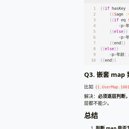
{{
el
data
:=
User
{{
if
hasKey
{{
en
{{
$
age
:
    `
)
{{
if
eq
if
err
!
<
p
>
pani
{{
else
}}
}
<
p
>
{{
end
}}
http
.
Han
{{
else
}}
tpl
.
},
<
p
>
年龄
：
})
}
{{
end
}}
http
.
Lis
}
tpl
,
err
Q3. 嵌套 ma
"has
}).
Parse
比如
{{.UserMap.100
{{/
解决：
必须逐层判断
{{
if
层都不能少。
总结
判断 map 是否为