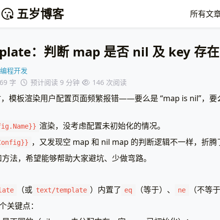
五岁博客
所有文
plate：判断 map 是否 nil 及 key 存在
编程开发
269 字
预计阅读 9 分钟
146
次阅读
模板渲染用户配置页面频繁报错——要么是 “map is nil”，要么是 
渲染，没考虑配置未初始化的情况。
fig.Name}}
，又发现空 map 和 nil map 的判断逻辑不一样，
Config}}
和方法，希望能够帮助大家避坑、少做弯路。
（或
）内置了
（等于）、
（不等
late
text/template
eq
ne
两个关键点：