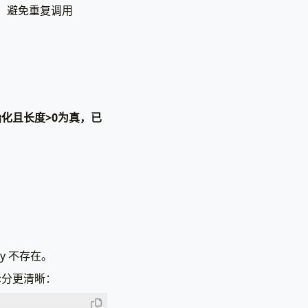
量，避免重复调用
化且长度>0为真，已
)
{
ey 不存在。
拆分更清晰：