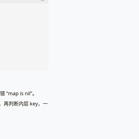
)
{
“map is nil”。
l → 内层key是否存在 */}}
，再判断内层 key，一