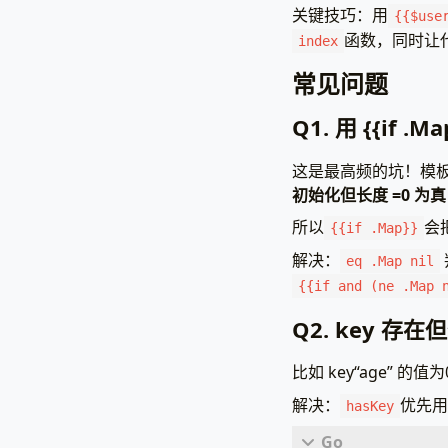
{{
if
},
关键技巧：用
package
main
{{$use
           
}
函数，同时让
index
{{
el
import
(
// 1. 
"html/te
常见问题
{{
en
tpl
,
err
"net/htt
    `
)
"has
)
Q1. 用 {{if 
if
err
!
}).
Parse
pani
func
hasKey
(
}
这是最高频的坑！模板
{{/
mMap
,
ok
{{
if
初始化但长度 =0 为
if
!
ok
{
http
.
Han
           
retu
tpl
.
所以
会
{{if .Map}}
{{
el
}
})
_
,
exist
解决：
eq .Map nil
http
.
Lis
{{
en
return
e
}
{{if and (ne .Map 
}
{{/*
Q2. key 存
{{
if
type
PageDat
// 嵌套
比如 key“age” 的值
           
UserMap
}
解决：
优先用
hasKey
func
main
()