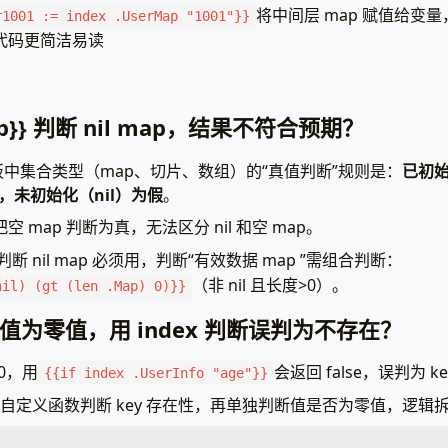
index
.UserInfo
"email"
}}
将中间层 map 赋值给变
r1001 := index .UserMap "1001"}}
 <p>邮箱：
{{
index
.UserInfo
"email"
}}
代码更简洁易读
se
}}
解析模板时注册自定义函数hasKey
mplate"
d
}}
:=
template
.
New
(
"customFunc"
).
Funcs
(
template
.
FuncMap
{
p"
Key"
:
hasKey
,
// 注册函数：名称"hasKey"对应实现函数hasKey
.Map}} 判断 nil map，结果不符合预期？
=
nil
{
(
c
(
err
)
m
interface
{},
key
interface
{})
bool
{
中集合类型（map、切片、数组）的“真值判断”规则是：
已初始
* 1. 判断age是否存在（即使值为0也能正确识别） */}}
:=
m
.(
map
[
string
]
interface
{})
hasKey
.UserInfo
"age"
}}
真，未初始化（nil）为假
。
dleFunc
(
"/"
,
func
(
w
http
.
ResponseWriter
,
r
*
http
.
Request
 <p>年龄：
{{
.UserInfo.age
}}
rn
false
Execute
(
w
,
data
)
把空 map 判断为真，无法区分 nil 和空 map。
se
}}
s
:=
mMap
[
key
.(
string
)]
判断 nil map 必须用，判断“有效数据 map ”需组合判断：
tenAndServe
(
":8080"
,
nil
)
d
}}
xists
（非 nil 且长度>0）。
nil) (gt (len .Map) 0)}}
 2. 结合if-else处理多key */}}
在但值为零值，用 index 判断误判为不存在？
hasKey
.UserInfo
"email"
}}
a
struct
{
{{
if
.UserInfo.email
}}
map：外层是用户ID，内层是用户详情
为0，用
会返回 false，误判为 k
     <p>邮箱：
{{
.UserInfo.email
}}
{{if index .UserInfo "age"}}
map
[
string
]
map
[
string
]
interface
{}
{{
else
}}
自定义函数判断 key 存在性，再单独判断值是否为零值，逻辑
{{
end
}}
{