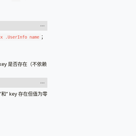
；
ex .UserInfo name
 key 是否存在（不依赖
回false */}}
和“ key 存在但值为零