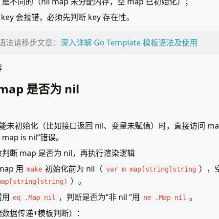
map 是不同的（nil map 未分配内存，空 map 已初始化）；
ey 会报错，必须先判断 key 存在性。
te 语法请移步文章：
深入详解 Go Template 模板语法及使用
解
ap 是否为 nil
能未初始化（比如接口返回 nil、变量未赋值）时，直接访问 map 
: map is nil”错误。
断 map 是否为 nil，再执行渲染逻辑
ap 用
初始化前为 nil（
），空
make
var m map[string]string
）。
map[string]string)
需用
，判断是否为“非 nil ”用
。
eq .Map nil
ne .Map nil
端数据传递+模板判断）：