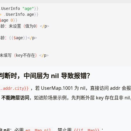
se
}}
PageData
{
Map
:
map
[
string
]
map
[
string
]
interface
{}{
.
UserInfo
"age"
}}
d
}}
"1001"
:
{
=
.
UserInfo
.
age
}}
"name"
:
"张三"
,
$
age
0
}}
=
nil
{
"addr"
:
map
[
string
]
string
{
年龄
：
未设置
（
值为0
）
<
/
p
>
c
(
err
)
"city"
:
"北京"
,
},
年龄
：
{{
$
age
}}<
/
p
>
},
dleFunc
(
"/"
,
func
(
w
http
.
ResponseWriter
,
r
*
http
.
Request
"1002"
:
nil
,
// 内层map为nil
Execute
(
w
,
data
)
未填写
（
key不存在
）
<
/
p
>
tenAndServe
(
":8080"
,
nil
)
:=
template
.
New
(
"nestedMap"
).
Funcs
(
template
.
FuncMap
{
p 判断时，中间层为 nil 导致报错？
Key"
:
hasKey
,
(
，若 UserMap.1001 为 nil，直接访问 addr 会报错 
1.addr.city}}
* 逐层判断：外层map是否非nil → 外层key是否存在 → 内层map是否非ni
，不能跨层访问
，如进阶场景示例，先判断外层 key 存在且非 nil
ne
.UserMap
nil
}}
{{/* 判断用户1001是否存在 */}}
{{
if
hasKey
.UserMap
"1001"
}}
{{
$user1001
:=
index
.UserMap
"1001"
}}
{{/* 判断内层map是否非nil */}}
 nil
：必用
，禁止用
；
{{
if
ne
$user1001
nil
}}
eq .Map nil
{{if .Map}}