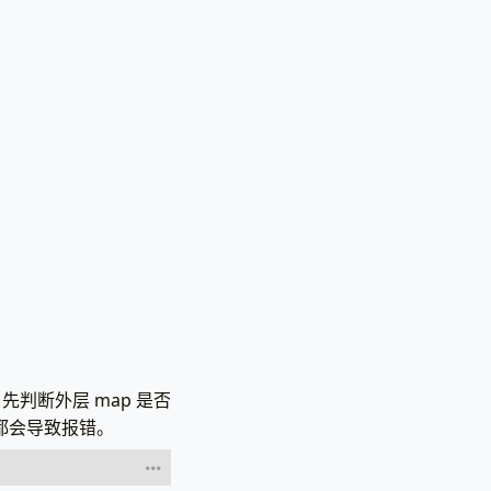
)
{
分支 */}}
r
)
}}
判断外层 map 是否
缺失都会导致报错。