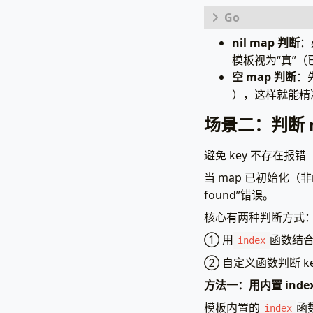
nil map 判断
：
package
main
模板视为“真”（
import
(
空 map 判断
：
"html/te
），这样就能精准区
"net/htt
)
场景二：判断 m
// 定义页面数
避免 key 不存在报错
type
PageDat
// 可能为
当 map 已初始化（非
Config
m
found”错误。
// 已初
DefaultC
核心有两种判断方式
}
① 用
函数结
index
func
main
()
② 自定义函数判断 k
// 1. 初
data
:=
方法一：用内置 ind
Conf
模板内置的
函
Defa
index