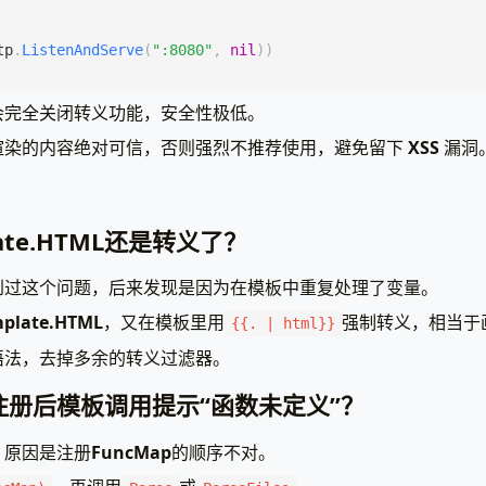
rr
!=
nil
{
http
.
Error
(
w
,
err
.
Error
(),
http
.
StatusInternalServerErro
tp
.
ListenAndServe
(
":8080"
,
nil
))
会完全关闭转义功能，安全性极低。
tp
.
ListenAndServe
(
":8080"
,
nil
))
确保渲染的内容绝对可信，否则强烈不推荐使用，避免留下
XSS
漏洞
late.HTML还是转义了？
到过这个问题，后来发现是因为在模板中重复处理了变量。
plate.HTML
，又在模板里用
强制转义，相当于
{{. | html}}
语法，去掉多余的转义过滤器。
ap 注册后模板调用提示“函数未定义”？
，原因是注册
FuncMap
的顺序不对。