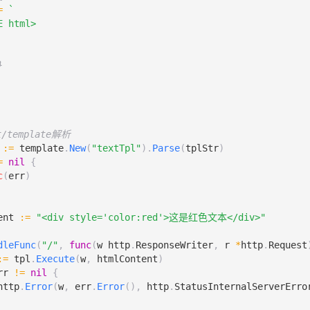
=
:=
template
.
FuncMap
{
scape"
:
func
(
s
string
)
template
.
HTML
{
// 核心逻辑：将字符串转为template.HTML类型
return
template
.
HTML
(
s
)
}
板时关联FuncMap
:=
template
.
New
(
"contentTpl"
).
Funcs
(
funcMap
).
Parse
(
tplS
t/template解析
=
nil
{
:=
template
.
New
(
"textTpl"
).
Parse
(
tplStr
)
c
(
err
)
=
nil
{
c
(
err
)
渲染数据：可信内容和不可信内容
map
[
string
]
string
{
ent
:=
"<div style='color:red'>这是红色文本</div>"
stedContent"
:
"<h4>官方公告：系统将于24点维护</h4>"
,
rustedContent"
:
"<script>alert('恶意代码')</script>"
,
dleFunc
(
"/"
,
func
(
w
http
.
ResponseWriter
,
r
*
http
.
Request
:=
tpl
.
Execute
(
w
,
htmlContent
)
rr
!=
nil
{
服务
http
.
Error
(
w
,
err
.
Error
(),
http
.
StatusInternalServerErro
dleFunc
(
"/"
,
func
(
w
http
.
ResponseWriter
,
r
*
http
.
Request
:=
tpl
.
Execute
(
w
,
data
)