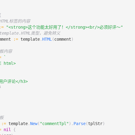
{
HTML标签的内容
:=
"<strong>这个功能太好用了！</strong><br/>必须好评～"
template.HTML类型，避免转义
mment
:=
template
.
HTML
(
comment
)
模板内容
=
}
模板
:=
template
.
New
(
"commentTpl"
).
Parse
(
tplStr
)
=
nil
{