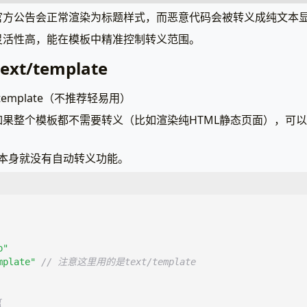
官方公告会正常渲染为标题样式，而恶意代码会被转义成纯文本
灵活性高，能在模板中精准控制转义范围。
mplate"
xt/template
p"
template（不推荐轻易用）
{
果整个模板都不需要转义（比如渲染纯HTML静态页面），可
模板内容，调用自定义的unescape函数
=
本身就没有自动转义功能。
escape
.TrustedContent
}}
ntrustedContent
}}
p"
mplate"
// 注意这里用的是text/template
{
ncMap，注册unescape函数