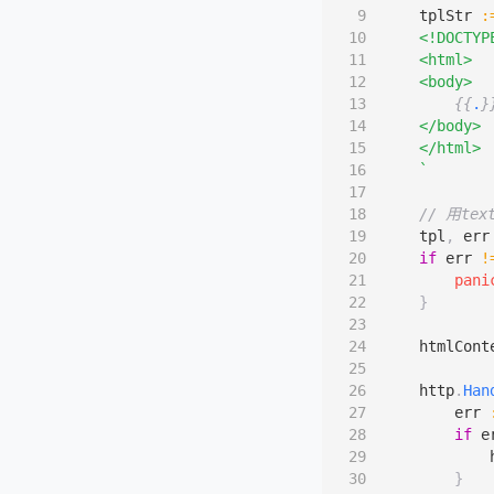
tplStr
:
funcMap
"une
{{
.
}
},
}
    `
// 解析模
tpl
,
err
// 用tex
if
err
!
tpl
,
err
pani
if
err
!
}
pani
}
// 准备
data
:=
htmlCont
"Tru
"Unt
http
.
Han
}
err
if
e
// 启动
http
.
Han
}
err