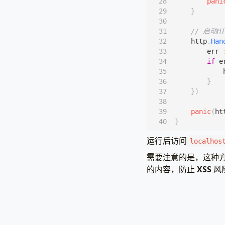
pani
}
// 启动H
http
.
Han
err
if
e
}
})
panic
(
ht
}
运行后访问
localhos
需要注意的是，这种
的内容，防止
XSS
风