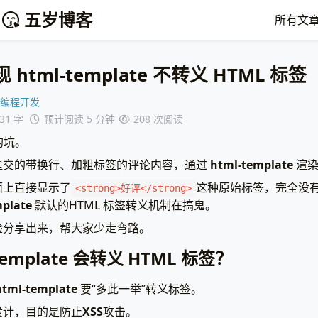
五岁博客
所有文
html-template 不转义 HTML 标签
编程开发
131 字
预计阅读 5 分钟
208
次阅读
的坑。
提交的带换行、加粗标签的评论内容，通过
html-template
渲染
面上直接显示了
这种原始标签，完全没
<strong>好评</strong>
plate
默认的HTML 标签转义机制在搞鬼。
验分享出来，帮大家少走弯路。
template 会转义 HTML 标签？
html-template
要“多此一举”转义标签。
设计，目的是防止
XSS
攻击。