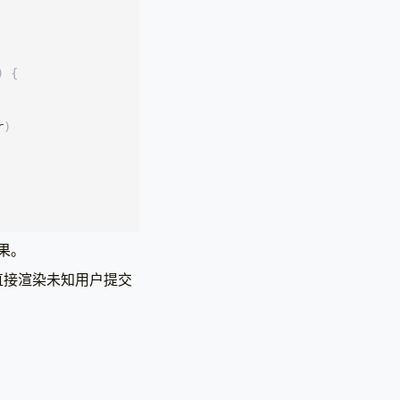
)
{
r
)
果。
直接渲染未知用户提交