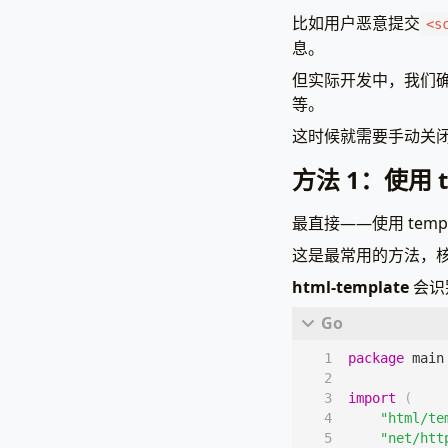
比如用户恶意提交
<s
息。
但实际开发中，我们确
等。
这时候就需要手动关
方法 1：使用 t
最直接——使用 templ
这是最常用的方法，
html-template
会识
package
main
import
(
"html/te
"net/htt