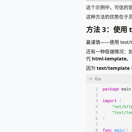
这个示例中，可信的
package
main
这种方法的优势在于
import
(
"html/te
方法 3：使用 te
"net/htt
)
最谨慎——使用 text/
func
main
()
还有一种极端情况：如
// 定义
代
html-template
。
tplStr
:
因为
text/template
package
main
{{
un
import
(
{{
.U
"net/htt
"text/te
)
    `
func
main
()
// 创建Fu