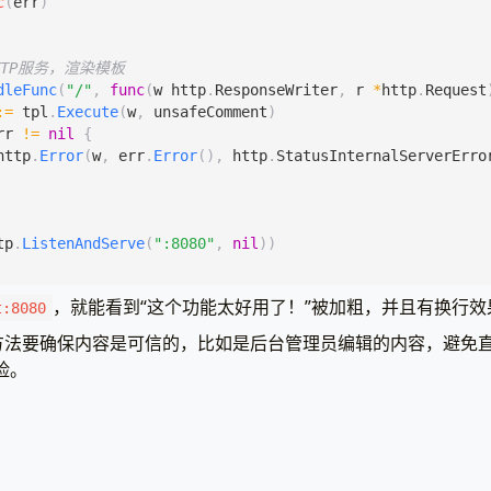
c
(
err
)
TTP服务，渲染模板
dleFunc
(
"/"
,
func
(
w
http
.
ResponseWriter
,
r
*
http
.
Request
:=
tpl
.
Execute
(
w
,
unsafeComment
)
rr
!=
nil
{
http
.
Error
(
w
,
err
.
Error
(),
http
.
StatusInternalServerErro
tp
.
ListenAndServe
(
":8080"
,
nil
))
，就能看到“这个功能太好用了！”被加粗，并且有换行效
t:8080
方法要确保内容是可信的，比如是后台管理员编辑的内容，避免
险。