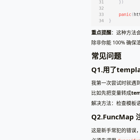
})
if
e
panic
(
ht
}
}
})
重点提醒
：这种方法
panic
(
ht
}
除非你能 100% 
常见问题
Q1.用了temp
我第一次尝试时就遇
比如先把变量转成
tem
解决方法：检查模板
Q2.FuncM
这是新手常犯的错误