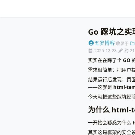
Go 踩坑之实现 
五岁博客
收录于
2025-12-28
约 2
实实在在踩了个
GO
需求很简单：把用户
结果运行后发现，页
——这就是
html-tem
今天就把这些踩坑经
为什么 html-
一开始会疑惑为什么
其实这是框架的安全