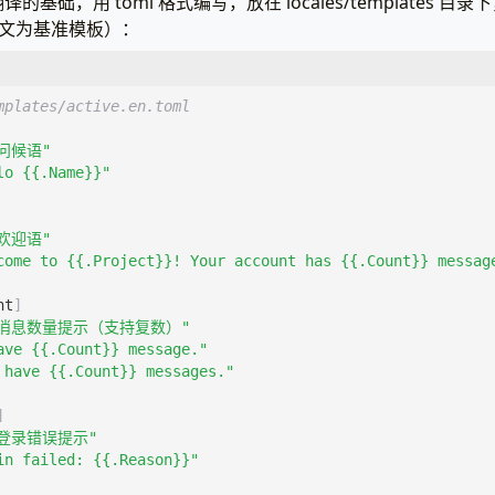
基础，用 toml 格式编写，放在 locales/templates 目
l（以英文为基准模板）：
mplates/active.en.toml
问候语"
lo {{.Name}}"
欢迎语"
come to {{.Project}}! Your account has {{.Count}} messag
nt
]
"消息数量提示（支持复数）"
ave {{.Count}} message."
 have {{.Count}} messages."
]
"登录错误提示"
in failed: {{.Reason}}"