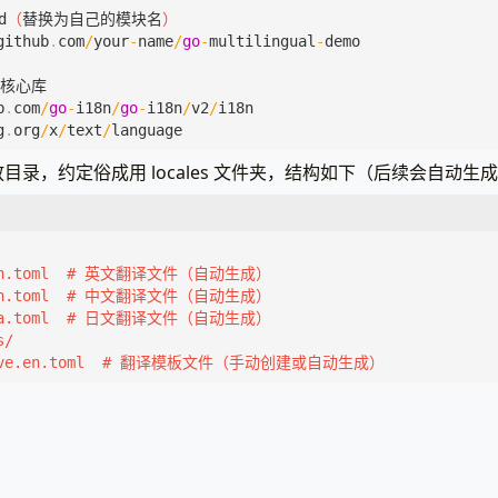
d
（
替换为自己的模块名
）
github
.
com
/
your
-
name
/
go
-
multilingual
-
demo
n核心库
b
.
com
/
go
-
i18n
/
go
-
i18n
/
v2
/
i18n
g
.
org
/
x
/
text
/
language
目录，约定俗成用 locales 文件夹，结构如下（后续会自动生
ctive.en.toml  # 翻译模板文件（手动创建或自动生成）