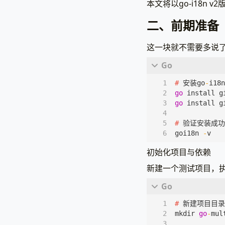
本文将以go-i18n
二、前期准备
这一块就不需要多说了，安
#
安装go
-
i1
go
install
g
go
install
g
#
验证安装成功
goi18n
-
v
初始化项目与依赖
新建一个测试项目，执行
#
新建项目目录
mkdir
go
-
mul