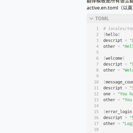
翻译模板是所有语言翻译的
active.en.tom
# locales/te
[
hello
]
descript
=
"
other
=
"Hel
[
welcome
]
descript
=
"
other
=
"Wel
[
message_cou
descript
=
one
=
"You h
other
=
"You
[
error_login
descript
=
other
=
"Log