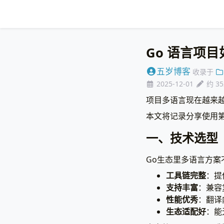
Go 语言项
五岁博客
收录于
2025-12-01
约 3
项目多语言现在越来越
本文将记录分享使用
一、技术选型
Go生态里多语言方案不少
工具链完整
：提
支持丰富
：兼容复
性能优秀
：翻译
生态适配好
：能