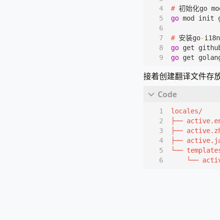
#
初始化go
mo
go
mod
init
#
安装go
-
i18
go
get
githu
go
get
golan
接着创建翻译文件存放
    └── a