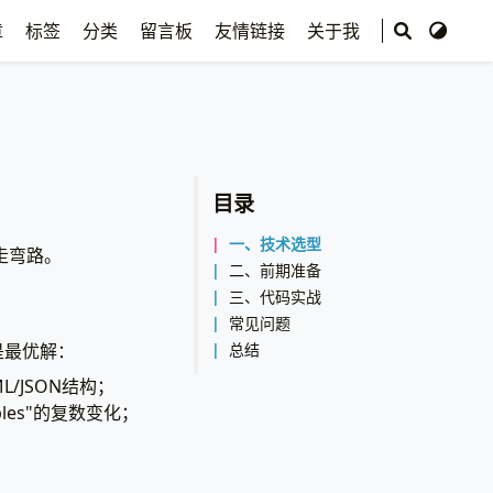
章
标签
分类
留言板
友情链接
关于我
目录
一、技术选型
走弯路。
二、前期准备
三、代码实战
常见问题
总结
n是最优解：
/JSON结构；
les"的复数变化；