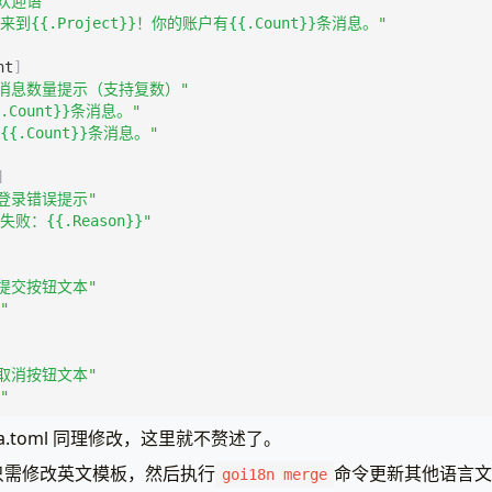
欢迎语"
来到{{.Project}}！你的账户有{{.Count}}条消息。"
nt
]
"消息数量提示（支持复数）"
.Count}}条消息。"
{{.Count}}条消息。"
]
"登录错误提示"
失败：{{.Reason}}"
"提交按钮文本"
"
"取消按钮文本"
"
.ja.toml 同理修改，这里就不赘述了。
只需修改英文模板，然后执行
命令更新其他语言
goi18n merge