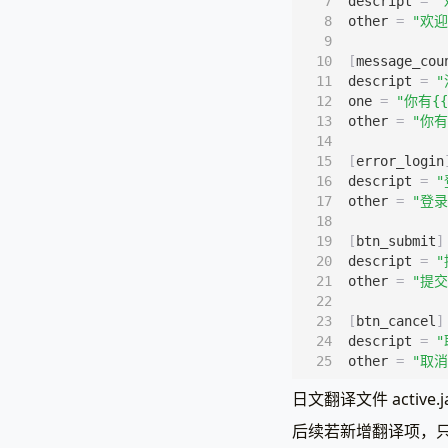
descript
=
"
other
=
"欢迎
[
message_cou
descript
=
one
=
"你有{{
other
=
"你有
[
error_login
descript
=
other
=
"登录
[
btn_submit
]
descript
=
other
=
"提交
[
btn_cancel
]
descript
=
other
=
"取消
日文翻译文件 active
后续若新增翻译项，