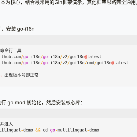
 v2版本为核心，结合最常用的Gin框架演示，其他框架思路完全通用
装 go-i18n
8n命令行工具
ithub
.
com
/
go
-
i18n
/
go
-
i18n
/
v2
/
goi18n
@
latest
ithub
.
com
/
go
-
i18n
/
go
-
i18n
/
v2
/
goi18n
/
cmd
/
goi18n
@
latest
，
出现版本号即正常
 go mod 初始化，然后安装核心库：
并进入
tilingual
-
demo
&&
cd
go
-
multilingual
-
demo