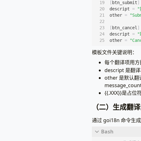
[
btn_submit
]
descript
=
other
=
"Sub
[
btn_cancel
]
descript
=
other
=
"Can
模板文件关键说明：
每个翻译项用方
descript
other 是默
message_coun
{{.XXX}}
（二）生成翻译
通过 goi18n 命