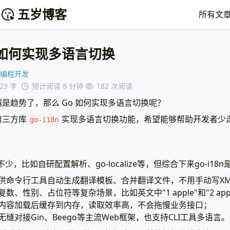
五岁博客
所有文
目如何实现多语言切换
编程开发
523 字
预计阅读 8 分钟
182
次阅读
是趋势了，那么 Go 如何实现多语言切换呢？
第三方库
实现多语言切换功能，希望能够帮助开发者少
go-i18n
，比如自研配置解析、go-localize等，但综合下来go-i18
供命令行工具自动生成翻译模板、合并翻译文件，不用手动写XML
数、性别、占位符等复杂场景，比如英文中"1 apple"和"2 app
内容加载后缓存到内存，读取效率高，不会拖慢业务接口；
无缝对接Gin、Beego等主流Web框架，也支持CLI工具多语言。