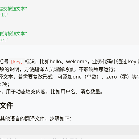
"提交按钮文本"
mit"
"取消按钮文本"
cel"
括号
标识，比如hello、welcome，业务代码中通过 ke
[key]
 是翻译项的说明，方便翻译人员理解场景，不影响程序运行；
认翻译文本，若需要复数形式，可添加one（单数）、zero（零）
t 项；
是占位符，用于动态填充内容，比如用户名、消息数量。
文件
令生成其他语言的翻译文件，步骤如下：