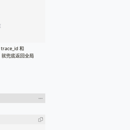
{
))
ce_id 和
调用），就兜底返回全局