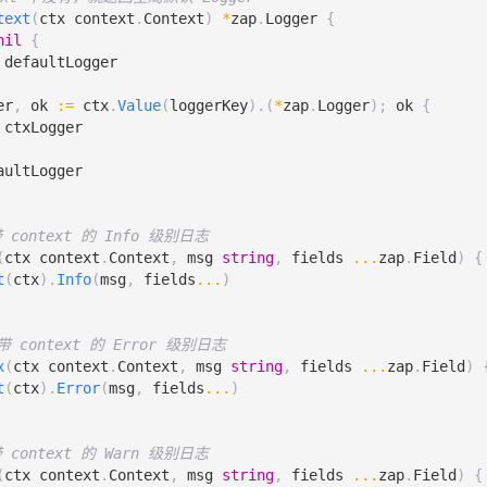
Time
:
zapcore
.
ISO8601TimeEncoder
,
text
(
ctx
context
.
Context
)
*
zap
.
Logger
{
Duration
:
zapcore
.
SecondsDurationEncoder
,
请求独立生成 RequestID
nil
{
Caller
:
zapcore
.
ShortCallerEncoder
,
tID
:=
uuid
.
New
().
String
()
defaultLogger
全局 Logger 派生子 Logger，自动携带 ID 字段
er
,
ok
:=
ctx
.
Value
(
loggerKey
).(
*
zap
.
Logger
);
ok
{
（使用 lumberjack 做日志切割）
ger
:=
baseLogger
.
With
(
ctxLogger
:=
&
lumberjack
.
Logger
{
p
.
String
(
"trace_id"
,
traceID
),
me
:
logPath
,
p
.
String
(
"request_id"
,
requestID
),
aultLogger
e
:
128
,
// 单文件最大 128MB
kups
:
30
,
:
7
,
// 保留 7 天
ID 写入 gin.Context，方便 handler 中直接获取
带 context 的 Info 级别日志
ss
:
true
,
"trace_id"
,
traceID
)
(
ctx
context
.
Context
,
msg
string
,
fields
...
zap
.
Field
)
{
"request_id"
,
requestID
)
t
(
ctx
).
Info
(
msg
,
fields
...
)
输出核心：同时写文件和控制台
有 ID 的 Logger 存入 context
pcore
.
NewTee
(
context
.
WithValue
(
c
.
Request
.
Context
(),
LoggerKey
,
reqLo
 带 context 的 Error 级别日志
e
.
NewCore
(
est
=
c
.
Request
.
WithContext
(
ctx
)
x
(
ctx
context
.
Context
,
msg
string
,
fields
...
zap
.
Field
)
pcore
.
NewJSONEncoder
(
encoderConfig
),
t
(
ctx
).
Error
(
msg
,
fields
...
)
pcore
.
AddSync
(
fileWriter
),
响应头中返回 ID，方便前端或调用方排查问题
pLevel
,
er
(
RequestIDHeader
,
requestID
)
er
(
TraceIDHeader
,
traceID
)
带 context 的 Warn 级别日志
e
.
NewCore
(
(
ctx
context
.
Context
,
msg
string
,
fields
...
zap
.
Field
)
{
pcore
.
NewConsoleEncoder
(
encoderConfig
),
()