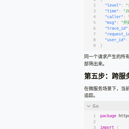
"level"
:
"
"your-proj
"time"
:
"2
"your-proj
"caller"
:
"msg"
:
"开
"github.co
"trace_id"
"go.uber.o
"request_i
)
"user_id"
:
}
func
main
()
// 初始化 Lo
同一个请求产生的所
logger
.
Ini
部筛出来。
r
:=
gin
.
N
第五步：跨服务调
// 注册中间
在微服务场景下，当前服
r
.
Use
(
midd
追踪。
// 注册路由
r
.
GET
(
"/ap
package
http
r
.
Run
(
":80
}
import
(