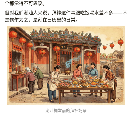
Q1. 潮汕人一年到底要拜多少次神？
个都觉得不可思议。
Q2. 潮汕拜神最隆重的是哪一天？
但对我们潮汕人来说，拜神这件事跟吃饭喝水差不多——不
Q3. 外地朋友来潮汕需要注意什么拜神礼仪？
是偶尔为之，是刻在日历里的日常。
Q4. 年轻一代还会继续拜下去吗？
写在最后
潮汕祠堂前的拜神场景