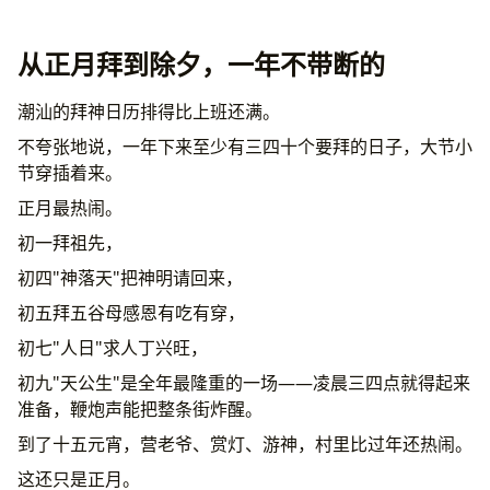
从正月拜到除夕，一年不带断的
潮汕的拜神日历排得比上班还满。
不夸张地说，一年下来至少有三四十个要拜的日子，大节小
节穿插着来。
正月最热闹。
初一拜祖先，
初四"神落天"把神明请回来，
初五拜五谷母感恩有吃有穿，
初七"人日"求人丁兴旺，
初九"天公生"是全年最隆重的一场——凌晨三四点就得起来
准备，鞭炮声能把整条街炸醒。
到了十五元宵，营老爷、赏灯、游神，村里比过年还热闹。
这还只是正月。