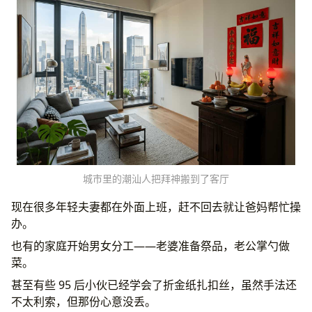
城市里的潮汕人把拜神搬到了客厅
现在很多年轻夫妻都在外面上班，赶不回去就让爸妈帮忙操
办。
也有的家庭开始男女分工——老婆准备祭品，老公掌勺做
菜。
甚至有些 95 后小伙已经学会了折金纸扎扣丝，虽然手法还
不太利索，但那份心意没丢。