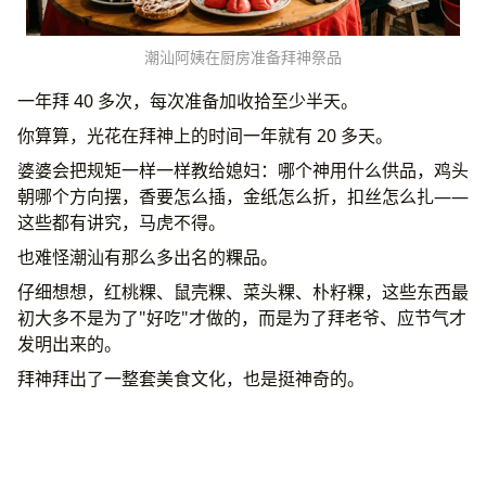
潮汕阿姨在厨房准备拜神祭品
一年拜 40 多次，每次准备加收拾至少半天。
你算算，光花在拜神上的时间一年就有 20 多天。
婆婆会把规矩一样一样教给媳妇：哪个神用什么供品，鸡头
朝哪个方向摆，香要怎么插，金纸怎么折，扣丝怎么扎——
这些都有讲究，马虎不得。
也难怪潮汕有那么多出名的粿品。
仔细想想，红桃粿、鼠壳粿、菜头粿、朴籽粿，这些东西最
初大多不是为了"好吃"才做的，而是为了拜老爷、应节气才
发明出来的。
拜神拜出了一整套美食文化，也是挺神奇的。