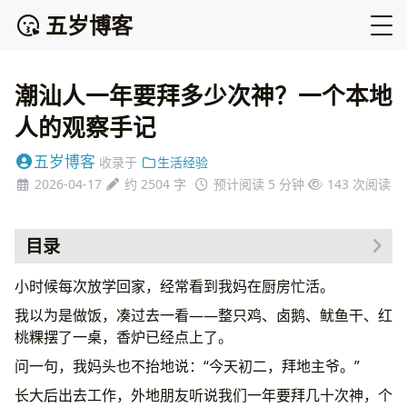
五岁博客
潮汕人一年要拜多少次神？一个本地
人的观察手记
五岁博客
收录于
生活经验
2026-04-17
约 2504 字
预计阅读 5 分钟
143
次阅读
目录
从正月拜到除夕，一年不带断的
小时候每次放学回家，经常看到我妈在厨房忙活。
累的不是神，是潮汕女人
我以为是做饭，凑过去一看——整只鸡、卤鹅、鱿鱼干、红
城里人还拜吗
桃粿摆了一桌，香炉已经点上了。
钱的问题也是真实的
问一句，我妈头也不抬地说：“今天初二，拜地主爷。”
其实拜的不是神，是安心
常见问题
长大后出去工作，外地朋友听说我们一年要拜几十次神，个