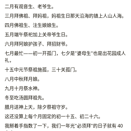
二月有观音生、老爷生。
三月拜佛祖、拜妈祖，妈祖生日那天沿海的镇上人山人海。
四月佛祖生、注生娘娘生。
五月端午祭祀加上关帝爷生日。
六月拜阿娘护孩子、拜招财爷。
七月最忙——初一开孤门，七夕是"婆母生"也是出花园成人
礼，
十五中元节祭祖施孤，三十关孤门。
八月中秋拜月娘。
九月十月祭水神。
冬至吃汤圆拜祖先。
腊月送神上天，除夕祭祖守岁。
这还没算上每个月固定的初一十五、初二十六。
我掰着手指数了一下，我们一年光"必须拜"的日子就有 40