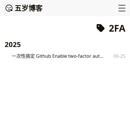
五岁博客
2FA
2025
一次性搞定 Github Enable two-factor authentication
06-25