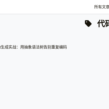
所有文
代
码自动生成实战：用抽象语法树告别重复编码