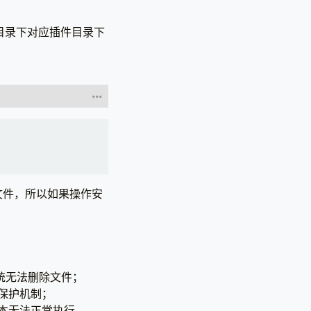
n目录下对应插件目录下
站）。"
,
 文件，所以如果操作安
系统无法删除文件；
保护机制；
本无法正常执行。