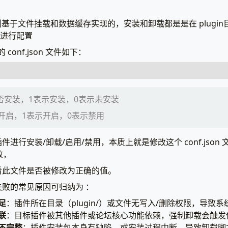
机制基于文件挂载和数据缓存实现的，安装和卸载都是是在 plugi
文件内进行配置
的 conf.json 文件如下：
表示是否安装，1表示安装，0表示未安装
"兔兔审核插件"
,
"发帖审核、回帖审核、新注册用户审核、编辑审核、软删除（主题回收
否开启，1表示开启，0表示禁用
"
:
"2.0"
,
sion"
:
"4.0.4"
,
ed"
:
1
,
进行安装/卸载/启用/禁用，本质上就是修改这个 conf.json
:
1
,
败，
ank"
:
[],
看此文件是否被修改为正确的值。
tes_rank"
:
[],
ncies"
:
[]
败的常见原因可归纳为 ：
足
：插件所在目录（plugin/）或文件无写入/删除权限，导致
联
：目标插件被其他插件或论坛核心功能依赖，强制卸载会触发
不完整
：插件安装包本身有缺陷，或安装过程中断，导致卸载脚