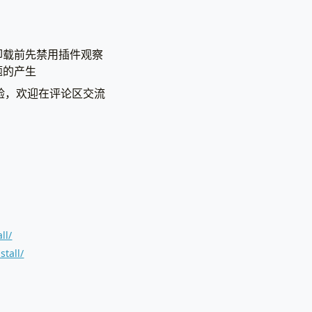
卸载前先禁用插件观察
题的产生
经验，欢迎在评论区交流
ll/
stall/