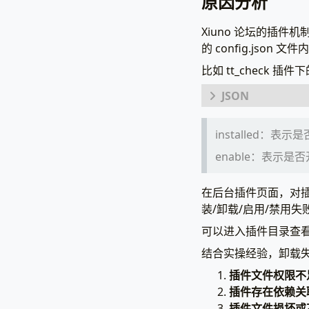
原因分析
Xiuno 论坛的插件
的 config.json 
比如 tt_check 插件下
{
installed：
"name"
:
"brief"
:
enable：表示是
"version
"bbs_ver
"install
在后台插件页面，对插件
"enable"
装/卸载/启用/禁用失
"hooks_r
可以进入插件目录查
"overwri
"depende
结合实操经验，卸载失
}
插件文件权限不
插件存在依赖关
插件文件损坏或