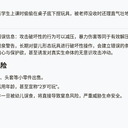
有学生上课时偷偷在桌子底下捏玩具，被老师没收时还理直气壮地
错误信息：攻击破坏性的行为可以减压，暴力伤害等同于有效解
增泉警告，长期对婴儿形态玩具进行破坏性操作，会建立错误的
情心与保护欲，甚至诱发对真实生命体的无意识攻击冲动。
风险
裤、头套等小零件出售。
用年龄，甚至宣称“2岁可玩”。
件一旦被幼儿误食，将直接导致窒息风险，严重威胁生命安全。