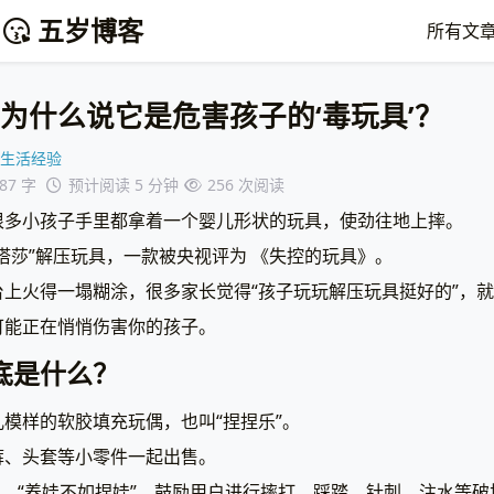
五岁博客
所有文
为什么说它是危害孩子的‘毒玩具’？
生活经验
187 字
预计阅读 5 分钟
256
次阅读
很多小孩子手里都拿着一个婴儿形状的玩具，使劲往地上摔。
塔莎”解压玩具，一款被央视评为 《失控的玩具》。
上火得一塌糊涂，很多家长觉得“孩子玩玩解压玩具挺好的”，
可能正在悄悄伤害你的孩子。
底是什么？
模样的软胶填充玩偶，也叫“捏捏乐”。
裤、头套等小零件一起出售。
”、“养娃不如捏娃”，鼓励用户进行摔打、踩踏、针刺、注水等破