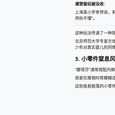
课堂偷玩被没收
：
上海某小学老师说，
师你不懂”。
这种玩法传递了一种
北京师范大学专家方
少年对真实婴儿的同
3. 小零件窒息
“娜塔莎”通常搭配内
商家在推销时常模糊适
这些极易脱落的小零