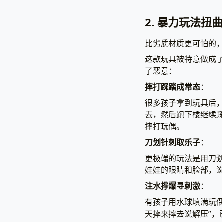
2. 暴力玩法扭
比劣质材质更可怕的，
这款玩具被特意做成
了恶意：
摔打踩踏成常态
：
很多孩子拿到玩具后
去，然后跑下楼继续踩
摔打玩偶。
刀划针刺取乐子
：
更极端的玩法是用刀划
娃娃的眼睛和脸部，说
注水撑爆寻刺激
：
有孩子用水球填满玩偶
天摔来摔去说解压”，