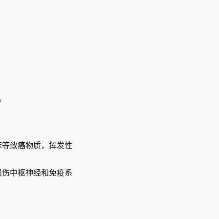
。
苯等致癌物质，挥发性
损伤中枢神经和免疫系