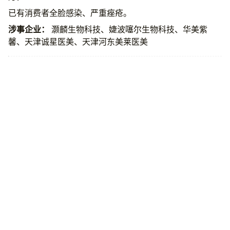
已有消费者全脸感染、严重痤疮。
涉事企业：
灏麟生物科技、婕波噻尔生物科技、华美紫
馨、天津诚星医美、天津河东美莱医美