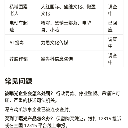
私域围猎
大红国际、盛维文化、傲盈
调查
老人
文化
中
电动车超
哈啰、黑骑士部落、电驴
已回
速
哥、小哈
应
调查
AI 投毒
力思文化传媒
中
调查
荐股诈骗
鑫犇科信息咨询
中
常见问题
被曝光企业会怎么处罚？
行政罚款、停业整顿、吊销许可
证，严重的移送司法机关。
漂白鸡爪涉事企业已被连夜查封。
买到了曝光产品怎么办？
保留购买凭证，拨打 12315 投诉
或在全国 12315 平台线上举报。