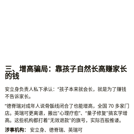
三、增高骗局：靠孩子自然长高赚家长
的钱
安立身负责人私下承认：“孩子本来就会长，就是为了赚钱
不告诉家长。
“德脊瑞对成年人说骨骺线闭合了也能增高，全国 70 多家门
店。英瑞可更离谱，搬出"心理疗愈”、“量子修复"搞玄学增
高。这些机构都打着"无效退款"的旗号，实际百般推诿。
涉事机构：
安立身、德脊瑞、英瑞可