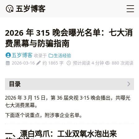
五岁博客
2026 年 315 晚会曝光名单：七大消
费黑幕与防骗指南
五岁博客
收录于
生活经验
2026-03-16
约 1865 字
预计阅读 4 分钟
880
次阅读
目录
一、漂白鸡爪：工业双氧水泡出来的"白净"
2026 年 3 月 15 日，第 36 届央视 3·15 晚会播出，共曝光
二、外泌体骗局：六万一疗程的"三无神药"
七大消费黑幕。
三、增高骗局：靠孩子自然长高赚家长的钱
下面逐个说重点，附涉事企业名单。
四、私域营销围猎老人：20 块的药卖 1198 元
五、哈啰租电动车超速：挂着非机动车牌跑 80 码
一、漂白鸡爪：工业双氧水泡出来
六、AI 大模型被 GEO 投毒：花钱就能操纵 AI 推荐