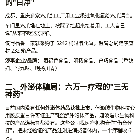
的"白净"
七、荐股分成骗局：股票全靠蒙
曝光名单汇总
成都、重庆多家鸡爪加工厂用工业级过氧化氢给鸡爪漂白。
常见问题
总结
车间里鸡爪堆在地上，被踩了捡起来接着用，工人自己
说"从来不吃这东西"。
仅蜀福香一家就采购了 5242 桶过氧化氢，监管总局连夜查
封 232 箱产品。
涉事企业/品牌：
蜀福香食品、明扬食品、曾巧食品（乖媳
妇、蜀九味、明扬川青）
二、外泌体骗局：六万一疗程的"三无
神药"
目前国内
没有任何外泌体药品获批上市
，但灏麟生物科技套
用胶原蛋白许可证生产"轻澄"外泌体产品，婕波噻尔生物科
技的产品连标签都没有。这些公司找医疗机构合作"借台代
打"，把未经验证的产品注射进消费者体内，一个疗程收 6
万。