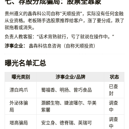
七、荐股分成骗局：股票全靠蒙
贵州遵义的鑫犇科公司自称"天顺投资”，实际没有任何金融
从业资格。老板随手选股票推荐给客户，涨了要分成，跌了
就拖着或消失。
负责人教客服：“话术背熟就行，亏了就说在操作中。”
涉事企业：
鑫犇科信息咨询（自称天顺投资）
曝光名单汇总
曝光类别
涉事企业/品牌
状态
已查
漂白鸡爪
蜀福香、明扬、曾巧食品
封
外泌体骗
灏麟生物、婕波噻尔、华美
调查
局
紫馨
中
调查
增高骗局
安立身、德脊瑞、英瑞可
中